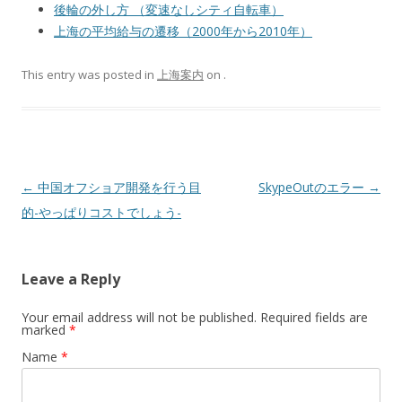
後輪の外し方 （変速なしシティ自転車）
上海の平均給与の遷移（2000年から2010年）
This entry was posted in
上海案内
on
.
Post navigation
←
中国オフショア開発を行う目
SkypeOutのエラー
→
的-やっぱりコストでしょう-
Leave a Reply
Your email address will not be published. Required fields are
marked
*
Name
*