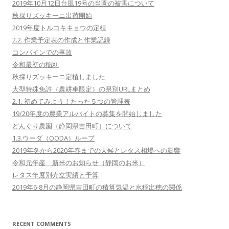
2019年10月12日台風19号の当園の被害について
秋採りズッキーニ出荷開始
2019年度トルコキキョウの定植
2.2. 作業予定表の作成と作業記録
コンバインでの事故
令和最初の稲刈
秋採りズッキーニ定植しました
大型特殊免許（農耕車限定）の県別URLまとめ
2.1. 初めてみよう！たった５つの管理表
19/20年度の農業アルバイトの募集を開始しました
どんぐり農園（静岡県吉田町）について
1.3.ウーダ（OODA）ループ
2019年冬から2020年春までの天候とレタス相場への影響
令和元年産 新米のお知らせ（静岡のお米）
レタス年度別売立実績と予算
2019年6-8月の静岡県吉田町の積算気温と水稲出穂の関係
RECENT COMMENTS