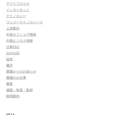
アグリプロマネ
インターネット
テクノロジー
ワンジーテクノロジーズ
上海案内
中国オフショア開発
中国ビジネス情報
仕事日記
山のお話
徒然
書評
農園からのお知らせ
農園のお仕事
農業
連載・執筆・取材
静岡案内
META