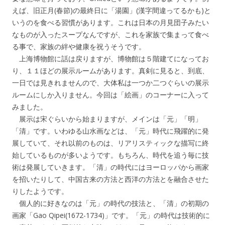
えば、旧正月(春節)の最終日に「湯園」(漢字間違ってるかも)と
いうのを食べる習慣があります。これは日本の月見団子みたい
なものが入ったスープなんですが、これを家族で集まって食べ
る事で、家族の絆や健康を祝うそうです。
上海博物館に話は戻りますが、博物館は５階建てになってお
り、１１ほどの展示ルームがあります。真剣に見ると、到底、
一日では見きれませんので、大体私は一つか二つぐらいの展示
ルームにしか入りません。今回は「絵画」のコーナーに入って
みました。
展示は宋ぐらいから始まりますが、メインは「元」「明」
「清」です。いわゆる山水画などは、「元」時代に飛躍的に発
展していて、それ以前のものは、リアリスティックな描写に終
始しているものが多いようです。もちろん、時代を追う毎に技
術は発展していきます。「清」の時代にはヨーロッパから画家
を招いたりして、中国古来の方法と西洋の方法とを融合させた
りしたようです。
個人的に好きなのは「元」の時代の技法と、「清」の初期の
画家「Gao Qipei(1672-1734)」です。「元」の時代は技術的に