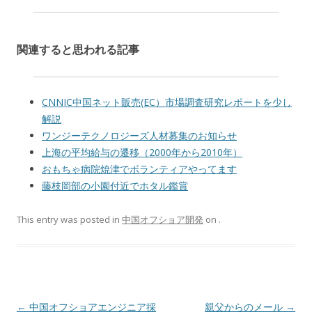
関連すると思われる記事
CNNIC中国ネット販売(EC）市場調査研究レポートを少し
解説
ワンジーテクノロジーズ人材募集のお知らせ
上海の平均給与の遷移（2000年から2010年）
おもちゃ病院焼津でボランティアやってます
藤枝岡部の小園付近でホタル鑑賞
This entry was posted in
中国オフショア開発
on
.
Post navigation
←
中国オフショアエンジニア採
親父からのメール
→