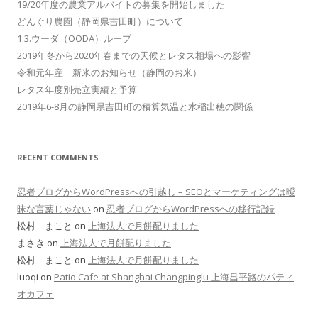
19/20年度の農業アルバイトの募集を開始しました
どんぐり農園（静岡県吉田町）について
1.3.ウーダ（OODA）ループ
2019年冬から2020年春までの天候とレタス相場への影響
令和元年産 新米のお知らせ（静岡のお米）
レタス年度別売立実績と予算
2019年6-8月の静岡県吉田町の積算気温と水稲出穂の関係
RECENT COMMENTS
忍者ブログからWordPressへの引越し – SEOとマーケティングは曖
昧な言葉じゃない
on
忍者ブログからWordPressへの移行記録
松村 まこと on
上海法人で月餅配りました
まさき on
上海法人で月餅配りました
松村 まこと on
上海法人で月餅配りました
luoqi on
Patio Cafe at Shanghai Changpinglu 上海昌平路のパティ
オカフェ