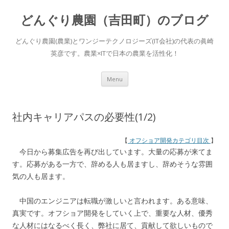
どんぐり農園（吉田町）のブログ
どんぐり農園(農業)とワンジーテクノロジーズ(IT会社)の代表の眞崎
英彦です。農業×ITで日本の農業を活性化！
Skip to content
Menu
社内キャリアパスの必要性(1/2)
【
オフショア開発カテゴリ目次
】
今日から募集広告を再び出しています。大量の応募が来てま
す。応募がある一方で、辞める人も居ますし、辞めそうな雰囲
気の人も居ます。
中国のエンジニアは転職が激しいと言われます。ある意味、
真実です。オフショア開発をしていく上で、重要な人材、優秀
な人材にはなるべく長く、弊社に居て、貢献して欲しいもので