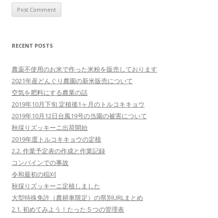
RECENT POSTS
農薬不使用のお米で作った米粉を販売しております
2021年産どんぐり農園の新米販売について
空気を肥料にする農業の話
2019年10月下旬 定植後1ヶ月のトルコキキョウ
2019年10月12日台風19号の当園の被害について
秋採りズッキーニ出荷開始
2019年度トルコキキョウの定植
2.2. 作業予定表の作成と作業記録
コンバインでの事故
令和最初の稲刈
秋採りズッキーニ定植しました
大型特殊免許（農耕車限定）の県別URLまとめ
2.1. 初めてみよう！たった５つの管理表