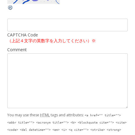
CAPTCHA Code
（上記４文字の英数字を入力してください）※
Comment
You may use these
HTML
tags and attributes:
<a href="" title="">
<abbr title=""> <acronym title=""> <b> <blockquote cite=""> <cite>
<code> <del datetime=""> <em> <i> <q cite=""> <strike> <strong>