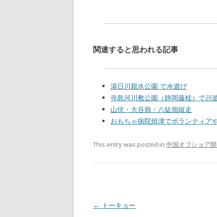
関連すると思われる記事
湯日川親水公園 で水遊び
寺島河川敷公園（静岡藤枝）で川
山伏・大谷嶺・八紘嶺縦走
おもちゃ病院焼津でボランティア
This entry was posted in
中国オフショア開
Post navigation
←
トーキョー