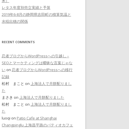
米）
レタス年度別売立実績と予算
2019年6-8月の静岡県吉田町の積算気温と
水稲出穂の関係
RECENT COMMENTS
忍者ブログからWordPressへの引越し –
SEOとマーケティングは曖昧な言葉じゃな
い
on
忍者ブログからWordPressへの移行
記録
松村 まこと on
上海法人で月餅配りまし
た
まさき on
上海法人で月餅配りました
松村 まこと on
上海法人で月餅配りまし
た
luoqi on
Patio Cafe at Shanghai
Changpinglu 上海昌平路のパティオカフェ