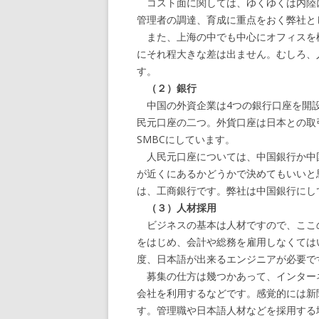
コスト面に関しては、ゆくゆくは内陸
管理者の調達、育成に重点をおく弊社と
また、上海の中でも中心にオフィスを
にそれ程大きな差は出ません。むしろ、
す。
（２）銀行
中国の外資企業は4つの銀行口座を開設
民元口座の二つ。外貨口座は日本との取
SMBCにしています。
人民元口座については、中国銀行か中
が近くにあるかどうかで決めてもいいと
は、工商銀行です。弊社は中国銀行にし
（３）人材採用
ビジネスの基本は人材ですので、ここの
をはじめ、会計や総務を雇用しなくては
度、日本語が出来るエンジニアが必要で
募集の仕方は幾つかあって、インター
会社を利用するなどです。感覚的には新
す。管理職や日本語人材などを採用する