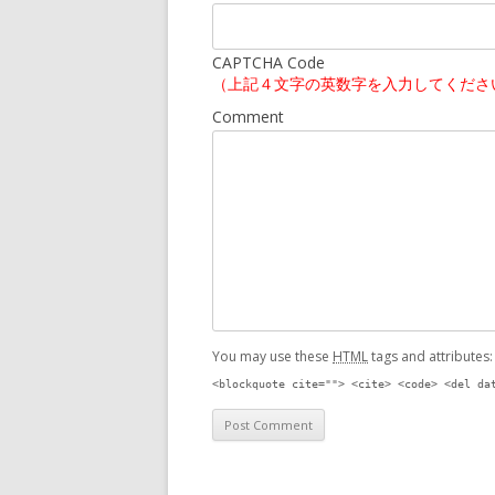
CAPTCHA Code
（上記４文字の英数字を入力してくださ
Comment
You may use these
HTML
tags and attributes
<blockquote cite=""> <cite> <code> <del da