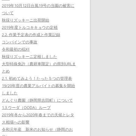
2019年10月12日台風19号の当園の被害に
ついて
秋採りズッキーニ出荷開始
2019年度トルコキキョウの定植
2.2. 作業予定表の作成と作業記録
コンバインでの事故
令和最初の稲刈
秋採りズッキーニ定植しました
大型特殊免許（農耕車限定）の県別URLま
とめ
2.1. 初めてみよう！たった５つの管理表
19/20年度の農業アルバイトの募集を開始
しました
どんぐり農園（静岡県吉田町）について
1.3.ウーダ（OODA）ループ
2019年冬から2020年春までの天候とレタ
ス相場への影響
令和元年産 新米のお知らせ（静岡のお