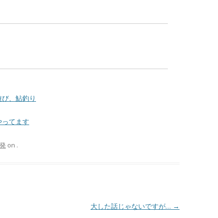
遊び、鮎釣り
やってます
発
on
.
大した話じゃないですが…
→