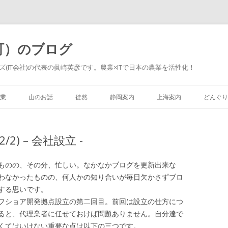
町）のブログ
(IT会社)の代表の眞崎英彦です。農業×ITで日本の農業を活性化！
Skip to content
業
山のお話
徒然
静岡案内
上海案内
どんぐり
) – 会社設立 -
ものの、その分、忙しい。なかなかブログを更新出来な
わなかったものの、何人かの知り合いが毎日欠かさずブロ
する思いです。
フショア開発拠点設立の第二回目。前回は設立の仕方につ
ると、代理業者に任せておけば問題ありません。自分達で
くてはいけない重要な点は以下の三つです。