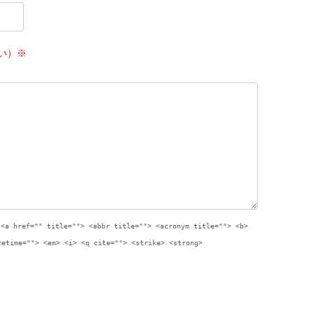
い）※
:
<a href="" title=""> <abbr title=""> <acronym title=""> <b>
tetime=""> <em> <i> <q cite=""> <strike> <strong>