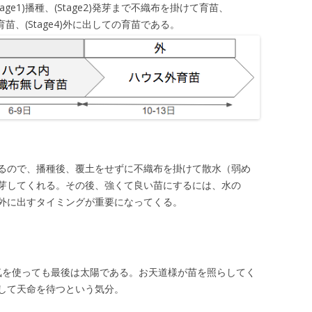
ge1)播種、(Stage2)発芽まで不織布を掛けて育苗、
育苗、(Stage4)外に出しての育苗である。
るので、播種後、覆土をせずに不織布を掛けて散水（弱め
芽してくれる。その後、強くて良い苗にするには、水の
外に出すタイミングが重要になってくる。
と気を使っても最後は太陽である。お天道様が苗を照らしてく
して天命を待つという気分。