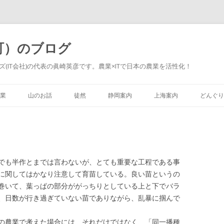
町）のブログ
(IT会社)の代表の眞崎英彦です。農業×ITで日本の農業を活性化！
Skip to content
業
山のお話
徒然
静岡案内
上海案内
どんぐり
でも半作とまでは言わないが、とても重要な工程である事
に関してはかなり注意して育苗している。良い苗というの
巻いて、葉っぱの部分ががっちりとしている上と下でバラ
、日数が行き過ぎていない苗でありながら、乱暴に掴んで
の農業で考えた場合には、それだけではなく、「同一播種