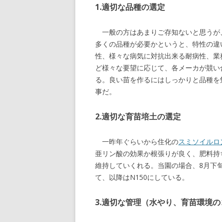
1.適切な品種の選定
一般の方はあまりご存知ないと思うが
多くの品種が必要かというと、特性の違
性、様々な病気に対抗出来る耐病性、業
ど様々な要望に応じて、各メーカが競い
る。良い苗を作るにはしっかりと品種を
事だ。
2.適切な育苗培土の選定
一昨年ぐらいから住化の
スミソイルロ
亜リン酸の効果か根張りが良く、肥料持
維持していくれる。当園の場合、8月下旬
て、以降はN150にしている。
3.適切な管理（水やり、育苗環境