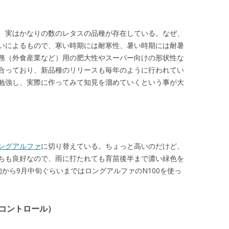
、実はかなりの数のレタスの品種が存在している。なぜ、
いによるもので、寒い時期には耐寒性、暑い時期には耐暑
務（外食産業など）用の肥大性やスーパー向けの形状性な
合っており、新品種のリリースも毎年のように行われてい
勉強し、実際に作ってみて知見を溜めていくという事が大
ングアルファ
に切り替えている。ちょっと高いのだけど、
ちも良好なので、雨に打たれても育苗後半まで濃い緑色を
から9月中旬ぐらいまではロングアルファのN100を使っ
のコントロール）