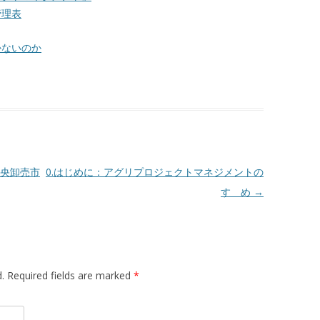
管理表
かないのか
央卸売市
0.はじめに：アグリプロジェクトマネジメントの
すゝめ
→
d. Required fields are marked
*