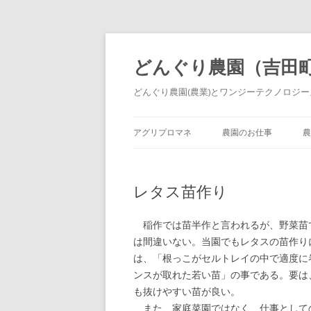
どんぐり農園（吉田
どんぐり農園(農業)とワンジーテクノロジーズ
アグリプロマネ
農園のお仕事
農
レタス苗作り
稲作では苗半作と言われるが、野菜苗
は間違いない。当園でもレタスの苗作り
は、「根っこがセルトレイの中で適度に
ンスが取れた若い苗」の事である。要は
も抜けやすい苗が良い。
また、家庭菜園ではなく、仕事として