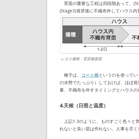
育苗の重要な工程は四段階あって、(Sta
(Stage3)発芽後に不織布外してハウス内
レタス播種・育苗概要図
種子は、
コート種
というのを使ってい
の水勢でたっぷり）しておけば、ほぼ発
量、不織布を外すタイミングとハウスの
4.天候（日照と温度）
上記1-3のように、ものすごく色々
れないと良い苗は作れない。人事を尽く