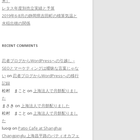
米）
レタス年度別売立実績と予算
2019年6-8月の静岡県吉田町の積算気温と
水稲出穂の関係
RECENT COMMENTS
忍者ブログからWordPressへの引越し –
SEOとマーケティングは曖昧な言葉じゃな
い
on
忍者ブログからWordPressへの移行
記録
松村 まこと on
上海法人で月餅配りまし
た
まさき on
上海法人で月餅配りました
松村 まこと on
上海法人で月餅配りまし
た
luoqi on
Patio Cafe at Shanghai
Changpinglu 上海昌平路のパティオカフェ