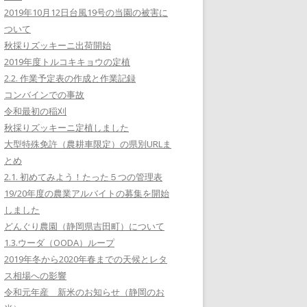
2019年10月12日台風19号の当園の被害に
ついて
秋採りズッキーニ出荷開始
2019年度トルコキキョウの定植
2.2. 作業予定表の作成と作業記録
コンバインでの事故
令和最初の稲刈
秋採りズッキーニ定植しました
大型特殊免許（農耕車限定）の県別URLま
とめ
2.1. 初めてみよう！たった５つの管理表
19/20年度の農業アルバイトの募集を開始
しました
どんぐり農園（静岡県吉田町）について
1.3.ウーダ（OODA）ループ
2019年冬から2020年春までの天候とレタ
ス相場への影響
令和元年産 新米のお知らせ（静岡のお