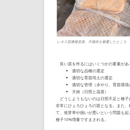
レタス苗播種直後、不織布を被覆したところ
良い苗を作るにはいくつかの要素があ
適切な品種の選定
適切な育苗培土の選定
適切な管理（水やり、育苗環境
天候（日照と温度）
どうしようもないのは日照不足と種子
非常にひょろひょろの苗となる。また、
て、発芽率や揃いが悪いという問題も起
種子10%増量ですまされる。