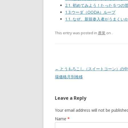
2.1. 初めてみよう！たった５つの
1.3.ウーダ（OODA）ループ
1.1. なぜ、新規参入者がうまくい
This entry was posted in
農業
on
.
Post navigation
←
とうもろこし（スイートコーン）の中
場価格月別推移
Leave a Reply
Your email address will not be publishe
Name
*