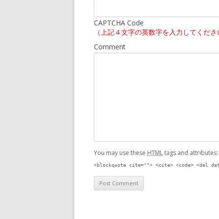
CAPTCHA Code
（上記４文字の英数字を入力してくださ
Comment
You may use these
HTML
tags and attributes
<blockquote cite=""> <cite> <code> <del da