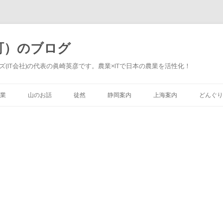
町）のブログ
(IT会社)の代表の眞崎英彦です。農業×ITで日本の農業を活性化！
Skip to content
業
山のお話
徒然
静岡案内
上海案内
どんぐり