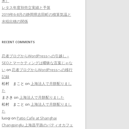
米）
レタス年度別売立実績と予算
2019年6-8月の静岡県吉田町の積算気温と
水稲出穂の関係
RECENT COMMENTS
忍者ブログからWordPressへの引越し –
SEOとマーケティングは曖昧な言葉じゃな
い
on
忍者ブログからWordPressへの移行
記録
松村 まこと on
上海法人で月餅配りまし
た
まさき on
上海法人で月餅配りました
松村 まこと on
上海法人で月餅配りまし
た
luoqi on
Patio Cafe at Shanghai
Changpinglu 上海昌平路のパティオカフェ