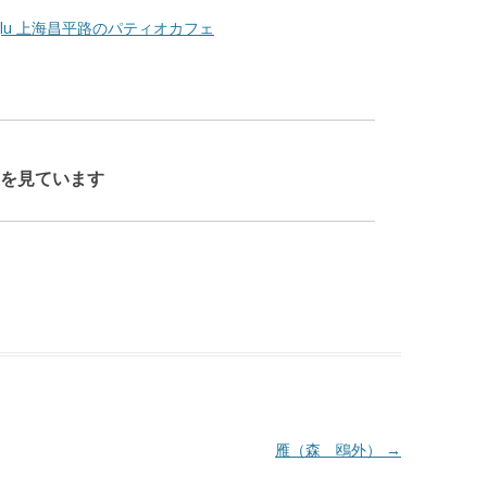
angpinglu 上海昌平路のパティオカフェ
を見ています
雁（森 鴎外）
→