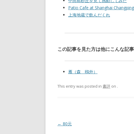
中田島砂丘を見て感動してみた
Patio Cafe at Shanghai Ch
上海地蔵で飲んだくれ
この記事を見た方は他にこんな記事
雁（森 鴎外）
This entry was posted in
書評
on
.
Post navigation
←
80元