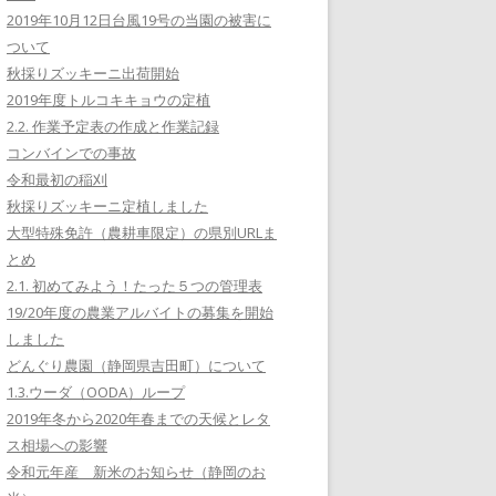
2019年10月12日台風19号の当園の被害に
ついて
秋採りズッキーニ出荷開始
2019年度トルコキキョウの定植
2.2. 作業予定表の作成と作業記録
コンバインでの事故
令和最初の稲刈
秋採りズッキーニ定植しました
大型特殊免許（農耕車限定）の県別URLま
とめ
2.1. 初めてみよう！たった５つの管理表
19/20年度の農業アルバイトの募集を開始
しました
どんぐり農園（静岡県吉田町）について
1.3.ウーダ（OODA）ループ
2019年冬から2020年春までの天候とレタ
ス相場への影響
令和元年産 新米のお知らせ（静岡のお