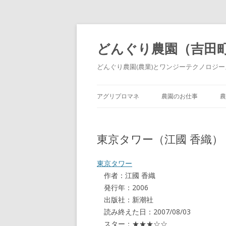
どんぐり農園（吉田
どんぐり農園(農業)とワンジーテクノロジーズ
アグリプロマネ
農園のお仕事
農
東京タワー（江國 香織）
東京タワー
作者：江國 香織
発行年：2006
出版社：新潮社
読み終えた日：2007/08/03
スター：★★★☆☆