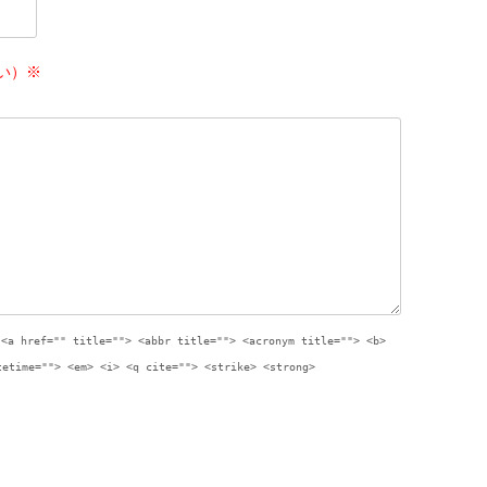
い）※
:
<a href="" title=""> <abbr title=""> <acronym title=""> <b>
tetime=""> <em> <i> <q cite=""> <strike> <strong>