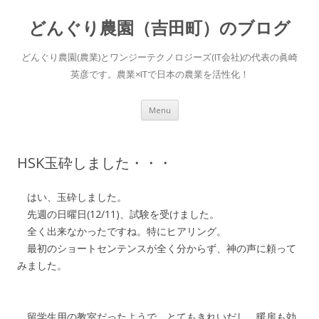
どんぐり農園（吉田町）のブログ
どんぐり農園(農業)とワンジーテクノロジーズ(IT会社)の代表の眞崎
英彦です。農業×ITで日本の農業を活性化！
Skip to content
Menu
HSK玉砕しました・・・
はい、玉砕しました。
先週の日曜日(12/11)、試験を受けました。
全く出来なかったですね。特にヒアリング。
最初のショートセンテンスが全く分からず、神の声に頼って
みました。
留学生用の教室だったようで、とてもきれいだし、暖房も効