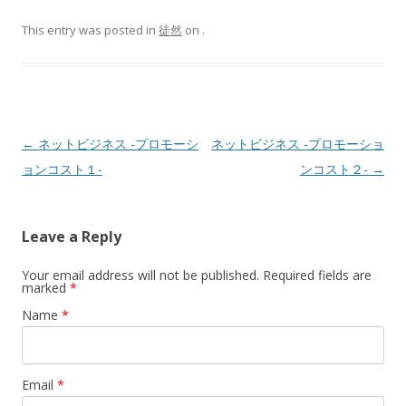
This entry was posted in
徒然
on
.
Post navigation
←
ネットビジネス -プロモーシ
ネットビジネス -プロモーショ
ョンコスト１-
ンコスト２-
→
Leave a Reply
Your email address will not be published. Required fields are
marked
*
Name
*
Email
*