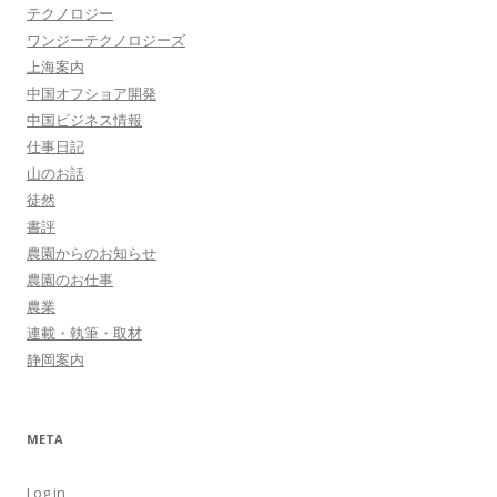
テクノロジー
ワンジーテクノロジーズ
上海案内
中国オフショア開発
中国ビジネス情報
仕事日記
山のお話
徒然
書評
農園からのお知らせ
農園のお仕事
農業
連載・執筆・取材
静岡案内
META
Log in