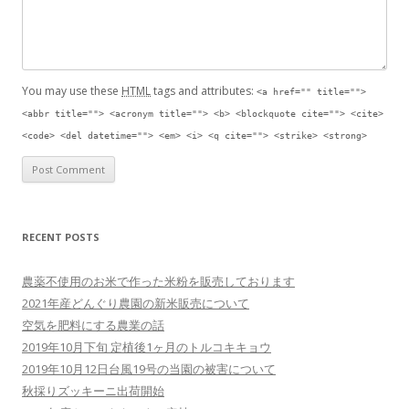
You may use these
HTML
tags and attributes:
<a href="" title="">
<abbr title=""> <acronym title=""> <b> <blockquote cite=""> <cite>
<code> <del datetime=""> <em> <i> <q cite=""> <strike> <strong>
RECENT POSTS
農薬不使用のお米で作った米粉を販売しております
2021年産どんぐり農園の新米販売について
空気を肥料にする農業の話
2019年10月下旬 定植後1ヶ月のトルコキキョウ
2019年10月12日台風19号の当園の被害について
秋採りズッキーニ出荷開始