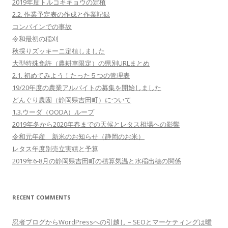
2019年度トルコキキョウの定植
2.2. 作業予定表の作成と作業記録
コンバインでの事故
令和最初の稲刈
秋採りズッキーニ定植しました
大型特殊免許（農耕車限定）の県別URLまとめ
2.1. 初めてみよう！たった５つの管理表
19/20年度の農業アルバイトの募集を開始しました
どんぐり農園（静岡県吉田町）について
1.3.ウーダ（OODA）ループ
2019年冬から2020年春までの天候とレタス相場への影響
令和元年産 新米のお知らせ（静岡のお米）
レタス年度別売立実績と予算
2019年6-8月の静岡県吉田町の積算気温と水稲出穂の関係
RECENT COMMENTS
忍者ブログからWordPressへの引越し – SEOとマーケティングは曖