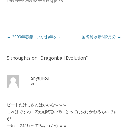
This entry was posted in
徒然
on
.
Post navigation
←
2009年春節：よいお年を～
国際貿易新聞2月分
→
5 thoughts on “
Dragonball Evolution
”
Shyujikou
at
ビートたけしさんはいいなｗｗｗ
これはですね、2次元限定の僕にとっては受けかねるものです
が、
一応、見に行ってみようかなｗｗ