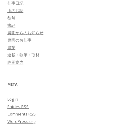
仕事日記
山のお話
徒然
書評
農園からのお知らせ
農園のお仕事
農業
連載・執筆・取材
静岡案内
META
Log in
Entries
RSS
Comments
RSS
WordPress.org