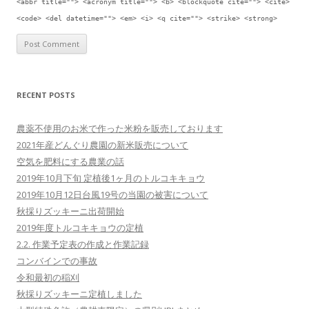
<abbr title=""> <acronym title=""> <b> <blockquote cite=""> <cite>
<code> <del datetime=""> <em> <i> <q cite=""> <strike> <strong>
RECENT POSTS
農薬不使用のお米で作った米粉を販売しております
2021年産どんぐり農園の新米販売について
空気を肥料にする農業の話
2019年10月下旬 定植後1ヶ月のトルコキキョウ
2019年10月12日台風19号の当園の被害について
秋採りズッキーニ出荷開始
2019年度トルコキキョウの定植
2.2. 作業予定表の作成と作業記録
コンバインでの事故
令和最初の稲刈
秋採りズッキーニ定植しました