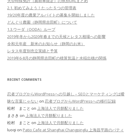
大型特殊免許（農耕車限定）の県別URLまとめ
2.1. 初めてみよう！たった５つの管理表
19/20年度の農業アルバイトの募集を開始しました
どんぐり農園（静岡県吉田町）について
1.3.ウーダ（OODA）ループ
2019年冬から2020年春までの天候とレタス相場への影響
令和元年産 新米のお知らせ（静岡のお米）
レタス年度別売立実績と予算
2019年6-8月の静岡県吉田町の積算気温と水稲出穂の関係
RECENT COMMENTS
忍者ブログからWordPressへの引越し – SEOとマーケティングは曖
昧な言葉じゃない
on
忍者ブログからWordPressへの移行記録
松村 まこと on
上海法人で月餅配りました
まさき on
上海法人で月餅配りました
松村 まこと on
上海法人で月餅配りました
luoqi on
Patio Cafe at Shanghai Changpinglu 上海昌平路のパティ