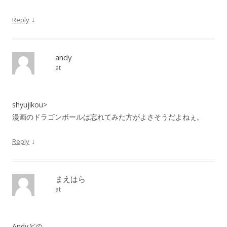
↓
Reply
andy
at
shyujikou>
漫画のドラゴンボールは忘れてみた方がよさそうだよねぇ。
↓
Reply
まえはら
at
Andyどの