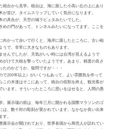
た砲台から見学。砲台は、海に面した小高い丘の上にあり
木が並び、タイムスリップしていく気分になります。
木の具合が、天空の城ラピュタみたいでした。
きめの門があって、トンネルみたいになってます。ここを
に向かって歩いて行くと、海岸に面したところに、古い砲
ようで、非常に大きなものもあります。
ませんでしたが、天気がいい時には台湾が見えるようで
めがけて大砲を撃っていたようです。あまり、精度の良さ
ったのかどうか、疑問ですが・・・
で200年以上）がいくつもあって、よい雰囲気を作って
らこの木達はそこにあって、砲台の役割を終え、観光客が
でいます。そういったところに思いをはせると、人間の愚
。
学。展示場の前は、毎年三月に開かれる国際マラソンのゴ
には、数十対の彫刻が置かれています。なかなか良い出来
ます。
際展示会が開けれており、世界各国から商売人が訪れてい