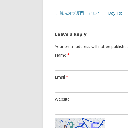
Post navigation
←
観光オブ厦門（アモイ） Day 1st
Leave a Reply
Your email address will not be publishe
Name
*
Email
*
Website