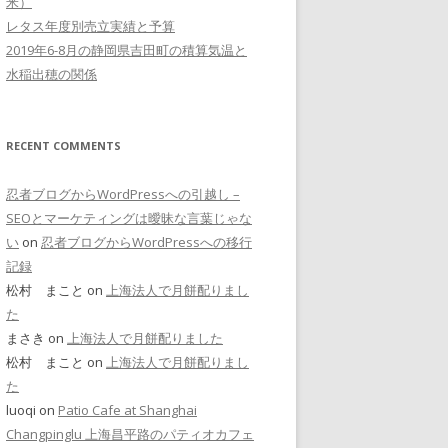
米）
レタス年度別売立実績と予算
2019年6-8月の静岡県吉田町の積算気温と
水稲出穂の関係
RECENT COMMENTS
忍者ブログからWordPressへの引越し –
SEOとマーケティングは曖昧な言葉じゃな
い
on
忍者ブログからWordPressへの移行
記録
松村 まこと on
上海法人で月餅配りまし
た
まさき on
上海法人で月餅配りました
松村 まこと on
上海法人で月餅配りまし
た
luoqi on
Patio Cafe at Shanghai
Changpinglu 上海昌平路のパティオカフェ