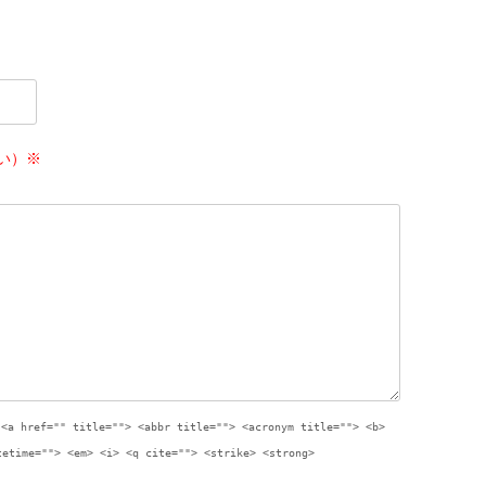
い）※
:
<a href="" title=""> <abbr title=""> <acronym title=""> <b>
tetime=""> <em> <i> <q cite=""> <strike> <strong>