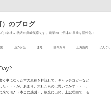
町）のブログ
(IT会社)の代表の眞崎英彦です。農業×ITで日本の農業を活性化！
Skip to content
業
山のお話
徒然
静岡案内
上海案内
どんぐり
ay2
書く事になった本の原稿を拝読して、キャッチコピーなど
した・・・が、あまり、大したものは思いつかず・・・。
に来て頂き（本当に感謝）、観光に出発。上記理由で、若