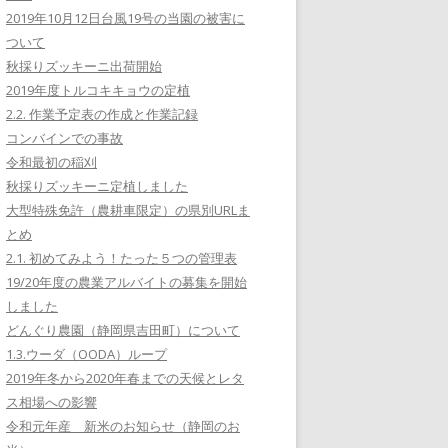
2019年10月12日台風19号の当園の被害に
ついて
秋採りズッキーニ出荷開始
2019年度トルコキキョウの定植
2.2. 作業予定表の作成と作業記録
コンバインでの事故
令和最初の稲刈
秋採りズッキーニ定植しました
大型特殊免許（農耕車限定）の県別URLま
とめ
2.1. 初めてみよう！たった５つの管理表
19/20年度の農業アルバイトの募集を開始
しました
どんぐり農園（静岡県吉田町）について
1.3.ウーダ（OODA）ループ
2019年冬から2020年春までの天候とレタ
ス相場への影響
令和元年産 新米のお知らせ（静岡のお