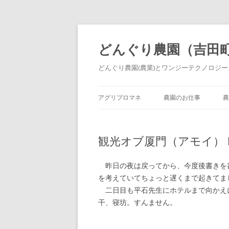
どんぐり農園（吉田
どんぐり農園(農業)とワンジーテクノロジーズ
アグリプロマネ
農園のお仕事
農
観光オブ厦門（アモイ） D
昨日の夜は戻ってから、今度後書きを
を考えていてちょっと遅くまで起きてま
二日目も平石先生にホテルまで向かえ
干、寝坊。すんません。