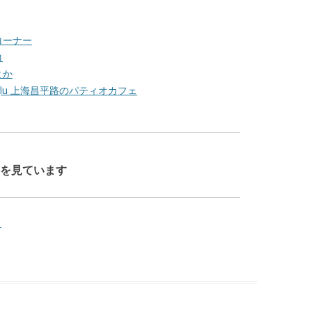
コーナー
コ
とか
angpinglu 上海昌平路のパティオカフェ
を見ています
・