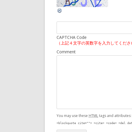
CAPTCHA Code
（上記４文字の英数字を入力してくださ
Comment
You may use these
HTML
tags and attributes
<blockquote cite=""> <cite> <code> <del da