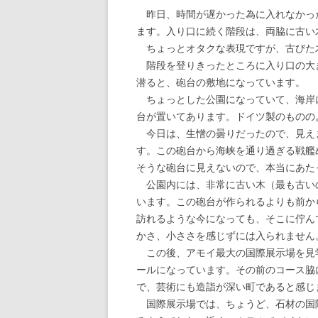
昨日、時間が遅かった為に入れなかっ
ます。入り口に続く階段は、両脇に古い
ちょっとオタクな表現ですが、古びた
階段を登りきったところに入り口の大
潜ると、砲台の敷地になっています。
ちょっとした公園になっていて、海岸
台が置いてあります。ドイツ製のものの
今日は、生憎の曇りだったので、見え
す。この砲台から海峡を通り過ぎる戦艦
そうな砲台に見えないので、本当にあた
公園内には、非常に古い木（最も古いの
います。この砲台が作られるよりも前か
訪れるような今になっても、そこに佇ん
かさ、小ささを感じずには入られません
この後、アモイ最大の国際展示場を見
ールになっています。その前のコース脇
で、芸術にも造詣が深い町であると感じ
国際展示場では、ちょうど、石材の国