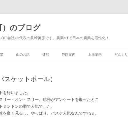
町）のブログ
(IT会社)の代表の眞崎英彦です。農業×ITで日本の農業を活性化！
Skip to content
業
山のお話
徒然
静岡案内
上海案内
どんぐり
バスケットボール）
トを行いました。
スリー・オン・スリー。総務がアンケートを取ったとこ
トミントンの順で人気でした。
達を良く見るし、やっぱり、バスケ人気なんですねぇ。