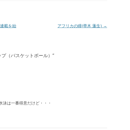
連載を始
アフリカの瞳(帚木 蓬生)
→
ップ（バスケットボール）
”
水泳は一番得意だけど・・・