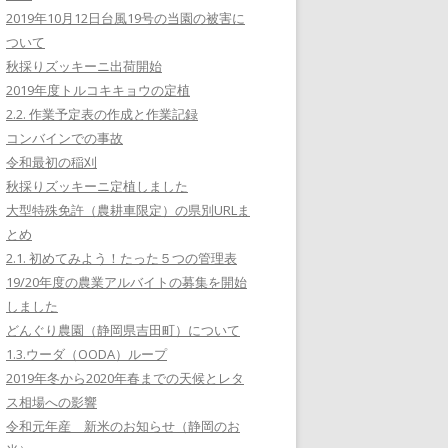
2019年10月12日台風19号の当園の被害に
ついて
秋採りズッキーニ出荷開始
2019年度トルコキキョウの定植
2.2. 作業予定表の作成と作業記録
コンバインでの事故
令和最初の稲刈
秋採りズッキーニ定植しました
大型特殊免許（農耕車限定）の県別URLま
とめ
2.1. 初めてみよう！たった５つの管理表
19/20年度の農業アルバイトの募集を開始
しました
どんぐり農園（静岡県吉田町）について
1.3.ウーダ（OODA）ループ
2019年冬から2020年春までの天候とレタ
ス相場への影響
令和元年産 新米のお知らせ（静岡のお