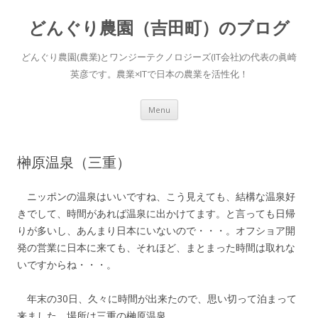
どんぐり農園（吉田町）のブログ
どんぐり農園(農業)とワンジーテクノロジーズ(IT会社)の代表の眞崎
英彦です。農業×ITで日本の農業を活性化！
Skip to content
Menu
榊原温泉（三重）
ニッポンの温泉はいいですね、こう見えても、結構な温泉好
きでして、時間があれば温泉に出かけてます。と言っても日帰
りが多いし、あんまり日本にいないので・・・。オフショア開
発の営業に日本に来ても、それほど、まとまった時間は取れな
いですからね・・・。
年末の30日、久々に時間が出来たので、思い切って泊まって
来ました。場所は三重の榊原温泉。