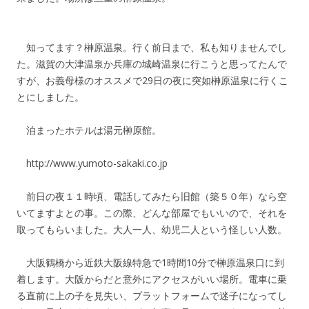
知ってます？榊原温泉。行く前日まで、私も知りませんでし
た。滋賀の大津温泉か兵庫の城崎温泉に行こうと思ってたんで
すが、お義母様のオススメで29日の夜に突如榊原温泉に行くこ
とにしました。
泊まったホテルは湯元榊原館。
http://www.yumoto-sakaki.co.jp
前日の夜１１時頃、電話してみたら旧館（築５０年）なら空
いてますよとの事。この際、どんな部屋でもいいので、それを
取ってもらいました。大人一人、幼児二人という怪しい人数。
大阪鶴橋から近鉄大阪線特急で1時間10分で榊原温泉口に到
着します。大阪からだと意外にアクセスがいい場所。電車に乗
る直前に上の子を見失い、プラットフォームで迷子になってし