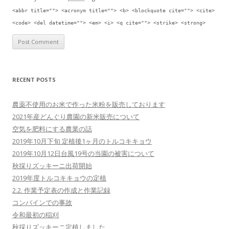
<abbr title=""> <acronym title=""> <b> <blockquote cite=""> <cite>
<code> <del datetime=""> <em> <i> <q cite=""> <strike> <strong>
RECENT POSTS
農薬不使用のお米で作った米粉を販売しております
2021年産どんぐり農園の新米販売について
空気を肥料にする農業の話
2019年10月下旬 定植後1ヶ月のトルコキキョウ
2019年10月12日台風19号の当園の被害について
秋採りズッキーニ出荷開始
2019年度トルコキキョウの定植
2.2. 作業予定表の作成と作業記録
コンバインでの事故
令和最初の稲刈
秋採りズッキーニ定植しました