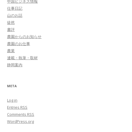
中国ビジネス情報
仕事日記
山のお話
徒然
書評
農園からのお知らせ
農園のお仕事
農業
連載・執筆・取材
静岡案内
META
Log in
Entries
RSS
Comments
RSS
WordPress.org