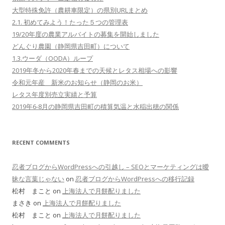
大型特殊免許（農耕車限定）の県別URLまとめ
2.1. 初めてみよう！たった５つの管理表
19/20年度の農業アルバイトの募集を開始しました
どんぐり農園（静岡県吉田町）について
1.3.ウーダ（OODA）ループ
2019年冬から2020年春までの天候とレタス相場への影響
令和元年産 新米のお知らせ（静岡のお米）
レタス年度別売立実績と予算
2019年6-8月の静岡県吉田町の積算気温と水稲出穂の関係
RECENT COMMENTS
忍者ブログからWordPressへの引越し – SEOとマーケティングは曖
昧な言葉じゃない
on
忍者ブログからWordPressへの移行記録
松村 まこと on
上海法人で月餅配りました
まさき on
上海法人で月餅配りました
松村 まこと on
上海法人で月餅配りました