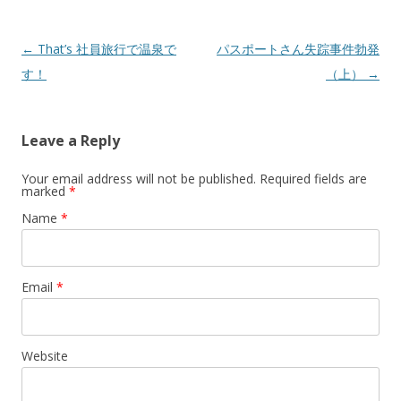
Post navigation
←
That’s 社員旅行で温泉で
パスポートさん失踪事件勃発
す！
（上）
→
Leave a Reply
Your email address will not be published. Required fields are
marked
*
Name
*
Email
*
Website