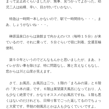
まって足止めくらいましたが、無事、見つかってよかった。幼
児二人は結構、辛い、目が付いていかない。
特急は一時間一本しかないので、駅で一時間待ち・・・。ま
あ、しょうがないね・・・。
榊原温泉口からは旅館まで向かえのバス（毎時１５分）が来
ているので、それに乗って、５分ぐらいで宿に到着。交通至極
便利。
築５０年というのでどんなもんかと思いましたが、まあ、ト
イレが古い事を除けば、特に問題なし。雅と言えなくもなし。
窓からは川と山里が見えます。
さて、お風呂。お風呂は二つ。１階の「まろみの湯」と６階
の「天つ木の湯」です。６階は展望露天風呂になっており、人
も少なく絶景です。かなりオススメのお風呂ですね。１階も悪
くはないのだけれども、日帰り客でごった返してるのでちょっ
と大変です。早朝の朝風呂とかは人も少なくていいですよ。