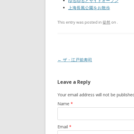
ゆるゆるとサイトオープン
上海長風公園をお散歩
This entry was posted in
徒然
on
.
Post navigation
←
ザ・江戸前寿司
Leave a Reply
Your email address will not be publishe
Name
*
Email
*