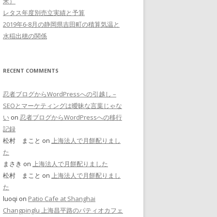
米）
レタス年度別売立実績と予算
2019年6-8月の静岡県吉田町の積算気温と
水稲出穂の関係
RECENT COMMENTS
忍者ブログからWordPressへの引越し –
SEOとマーケティングは曖昧な言葉じゃな
い
on
忍者ブログからWordPressへの移行
記録
松村 まこと on
上海法人で月餅配りまし
た
まさき on
上海法人で月餅配りました
松村 まこと on
上海法人で月餅配りまし
た
luoqi on
Patio Cafe at Shanghai
Changpinglu 上海昌平路のパティオカフェ