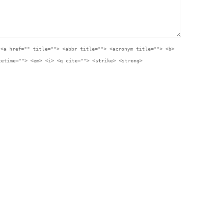
:
<a href="" title=""> <abbr title=""> <acronym title=""> <b>
tetime=""> <em> <i> <q cite=""> <strike> <strong>