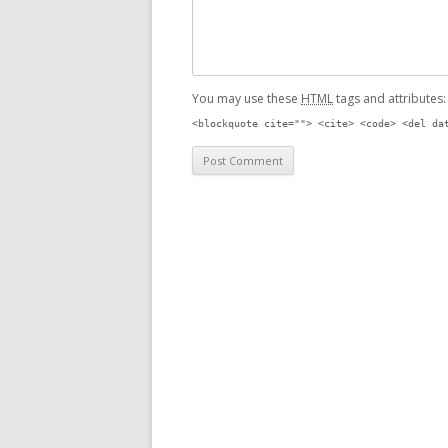
You may use these
HTML
tags and attributes
<blockquote cite=""> <cite> <code> <del da