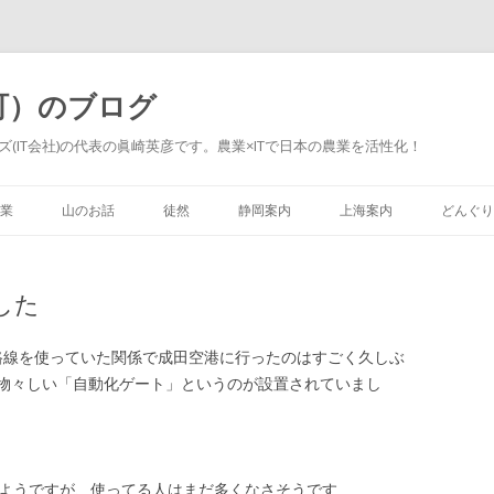
町）のブログ
(IT会社)の代表の眞崎英彦です。農業×ITで日本の農業を活性化！
Skip to content
業
山のお話
徒然
静岡案内
上海案内
どんぐり
した
橋路線を使っていた関係で成田空港に行ったのはすごく久しぶ
物々しい「自動化ゲート」というのが設置されていまし
るようですが、使ってる人はまだ多くなさそうです