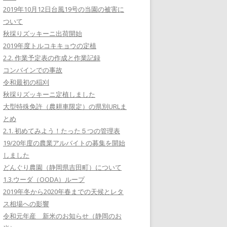
2019年10月12日台風19号の当園の被害に
ついて
秋採りズッキーニ出荷開始
2019年度トルコキキョウの定植
2.2. 作業予定表の作成と作業記録
コンバインでの事故
令和最初の稲刈
秋採りズッキーニ定植しました
大型特殊免許（農耕車限定）の県別URLま
とめ
2.1. 初めてみよう！たった５つの管理表
19/20年度の農業アルバイトの募集を開始
しました
どんぐり農園（静岡県吉田町）について
1.3.ウーダ（OODA）ループ
2019年冬から2020年春までの天候とレタ
ス相場への影響
令和元年産 新米のお知らせ（静岡のお