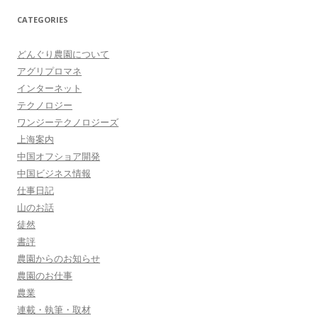
CATEGORIES
どんぐり農園について
アグリプロマネ
インターネット
テクノロジー
ワンジーテクノロジーズ
上海案内
中国オフショア開発
中国ビジネス情報
仕事日記
山のお話
徒然
書評
農園からのお知らせ
農園のお仕事
農業
連載・執筆・取材