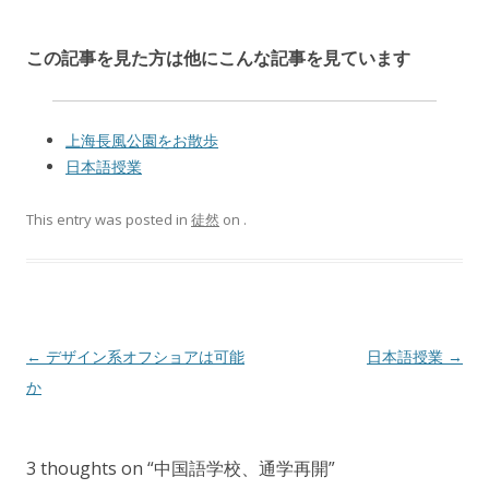
この記事を見た方は他にこんな記事を見ています
上海長風公園をお散歩
日本語授業
This entry was posted in
徒然
on
.
Post navigation
←
デザイン系オフショアは可能
日本語授業
→
か
3 thoughts on “
中国語学校、通学再開
”