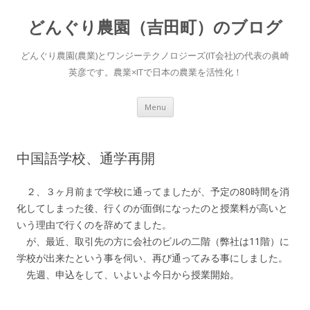
どんぐり農園（吉田町）のブログ
どんぐり農園(農業)とワンジーテクノロジーズ(IT会社)の代表の眞崎
英彦です。農業×ITで日本の農業を活性化！
Skip to content
Menu
中国語学校、通学再開
２、３ヶ月前まで学校に通ってましたが、予定の80時間を消
化してしまった後、行くのが面倒になったのと授業料が高いと
いう理由で行くのを辞めてました。
が、最近、取引先の方に会社のビルの二階（弊社は11階）に
学校が出来たという事を伺い、再び通ってみる事にしました。
先週、申込をして、いよいよ今日から授業開始。