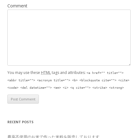
Comment
You may use these
HTML
tags and attributes:
<a href="" title="">
<abbr title=""> <acronym title=""> <b> <blockquote cite=""> <cite>
<code> <del datetime=""> <em> <i> <q cite=""> <strike> <strong>
RECENT POSTS
農薬不使用のお米で作った米粉を販売しております