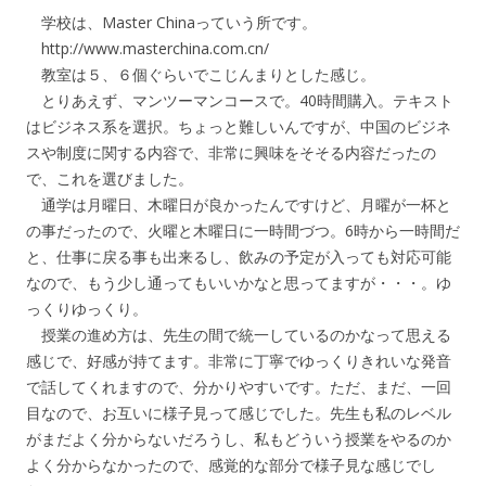
学校は、Master Chinaっていう所です。
http://www.masterchina.com.cn/
教室は５、６個ぐらいでこじんまりとした感じ。
とりあえず、マンツーマンコースで。40時間購入。テキスト
はビジネス系を選択。ちょっと難しいんですが、中国のビジネ
スや制度に関する内容で、非常に興味をそそる内容だったの
で、これを選びました。
通学は月曜日、木曜日が良かったんですけど、月曜が一杯と
の事だったので、火曜と木曜日に一時間づつ。6時から一時間だ
と、仕事に戻る事も出来るし、飲みの予定が入っても対応可能
なので、もう少し通ってもいいかなと思ってますが・・・。ゆ
っくりゆっくり。
授業の進め方は、先生の間で統一しているのかなって思える
感じで、好感が持てます。非常に丁寧でゆっくりきれいな発音
で話してくれますので、分かりやすいです。ただ、まだ、一回
目なので、お互いに様子見って感じでした。先生も私のレベル
がまだよく分からないだろうし、私もどういう授業をやるのか
よく分からなかったので、感覚的な部分で様子見な感じでし