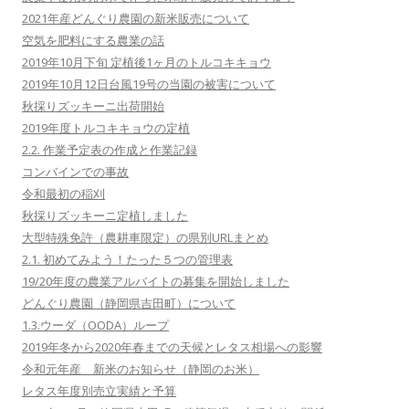
2021年産どんぐり農園の新米販売について
空気を肥料にする農業の話
2019年10月下旬 定植後1ヶ月のトルコキキョウ
2019年10月12日台風19号の当園の被害について
秋採りズッキーニ出荷開始
2019年度トルコキキョウの定植
2.2. 作業予定表の作成と作業記録
コンバインでの事故
令和最初の稲刈
秋採りズッキーニ定植しました
大型特殊免許（農耕車限定）の県別URLまとめ
2.1. 初めてみよう！たった５つの管理表
19/20年度の農業アルバイトの募集を開始しました
どんぐり農園（静岡県吉田町）について
1.3.ウーダ（OODA）ループ
2019年冬から2020年春までの天候とレタス相場への影響
令和元年産 新米のお知らせ（静岡のお米）
レタス年度別売立実績と予算