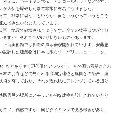
、例えば、バーミヤン大仏、アンコールワットなどです。
ンが大仏を爆破した事で非常に有名になりました。
って、非常に切ないというか、何というかっていうところ
運んでみたいなと思っています。
災害、地震で破壊されたようです。全ての物事はやがて無
いますが、それでもやはり切ないものがあります。
、上海美術館では創造の展示会が開かれています。安藤忠
の設計した建築物は日本に限らず、パリ、ニューヨーク、
。
wa）などをうまく現代風にアレンジし、その国の風景に合わ
日本のお寺などで見られる庭園は建物と庭園との融合、建
技術を有しており、それを現代風にアレンジしている辺り
淡路震災の場所にメモリアル的な建物を設計されていたり
くモノ。偶然ですが、同じタイミングで見る機会があり、