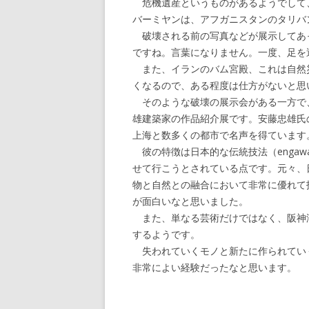
危機遺産というものがあるようでして
バーミヤンは、アフガニスタンのタリバ
破壊される前の写真などが展示してあ
ですね。言葉になりません。一度、足を
また、イランのバム宮殿、これは自然
くなるので、ある程度は仕方がないと思
そのような破壊の展示会がある一方で
雄建築家の作品紹介展です。安藤忠雄氏
上海と数多くの都市で名声を得ています
彼の特徴は日本的な伝統技法（enga
せて行こうとされている点です。元々、
物と自然との融合において非常に優れて
が面白いなと思いました。
また、単なる芸術だけではなく、阪神
するようです。
失われていくモノと新たに作られてい
非常によい経験だったなと思います。