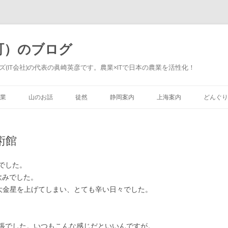
町）のブログ
(IT会社)の代表の眞崎英彦です。農業×ITで日本の農業を活性化！
Skip to content
業
山のお話
徒然
静岡案内
上海案内
どんぐり
術館
でした。
飲みでした。
大金星を上げてしまい、とても辛い日々でした。
張でした。いつもこんな感じだといいんですが。