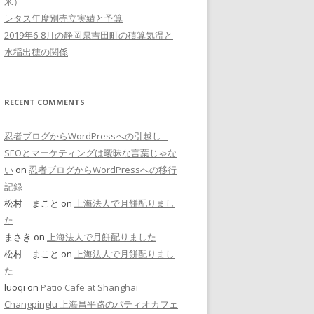
米）
レタス年度別売立実績と予算
2019年6-8月の静岡県吉田町の積算気温と
水稲出穂の関係
RECENT COMMENTS
忍者ブログからWordPressへの引越し –
SEOとマーケティングは曖昧な言葉じゃな
い
on
忍者ブログからWordPressへの移行
記録
松村 まこと on
上海法人で月餅配りまし
た
まさき on
上海法人で月餅配りました
松村 まこと on
上海法人で月餅配りまし
た
luoqi on
Patio Cafe at Shanghai
Changpinglu 上海昌平路のパティオカフェ