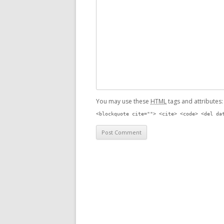
You may use these
HTML
tags and attributes
<blockquote cite=""> <cite> <code> <del da