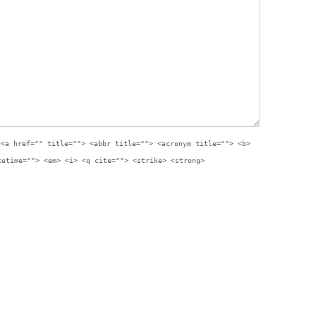
:
<a href="" title=""> <abbr title=""> <acronym title=""> <b>
tetime=""> <em> <i> <q cite=""> <strike> <strong>