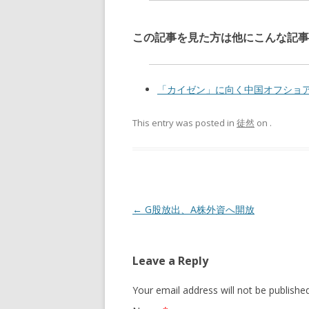
この記事を見た方は他にこんな記事
「カイゼン」に向く中国オフショア開
This entry was posted in
徒然
on
.
Post navigation
←
G股放出、A株外資へ開放
Leave a Reply
Your email address will not be publishe