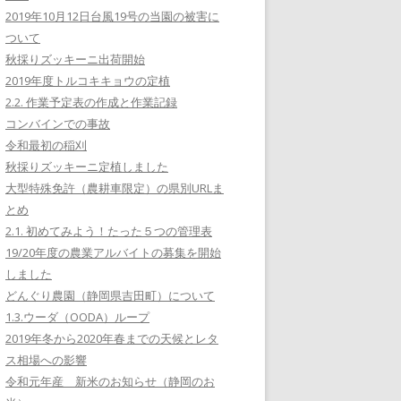
2019年10月12日台風19号の当園の被害に
ついて
秋採りズッキーニ出荷開始
2019年度トルコキキョウの定植
2.2. 作業予定表の作成と作業記録
コンバインでの事故
令和最初の稲刈
秋採りズッキーニ定植しました
大型特殊免許（農耕車限定）の県別URLま
とめ
2.1. 初めてみよう！たった５つの管理表
19/20年度の農業アルバイトの募集を開始
しました
どんぐり農園（静岡県吉田町）について
1.3.ウーダ（OODA）ループ
2019年冬から2020年春までの天候とレタ
ス相場への影響
令和元年産 新米のお知らせ（静岡のお