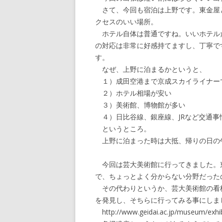
さて、今回も宿泊は上野です。東金屋と
クセスのいい場所。
ホテル自体は普通ですね。いいホテル
の対応は非常に好感持てますし、丁寧で
す。
なぜ、上野に泊まるかというと、
１）成田空港まで京成スカイライナーで
２）ホテル相場が安い
３）美術館、博物館が多い
４）日比谷線、銀座線、JRなど交通事
というところ。
上野に泊まった時は大抵、帰りの日の
今回は芸大美術館に行ってきました。
で、ちょっとよく分からない分野だった
その代わりというか、芸大美術館の看板
を発見し、そちらに行ってみる事にしま
http://www.geidai.ac.jp/museum/exhibi