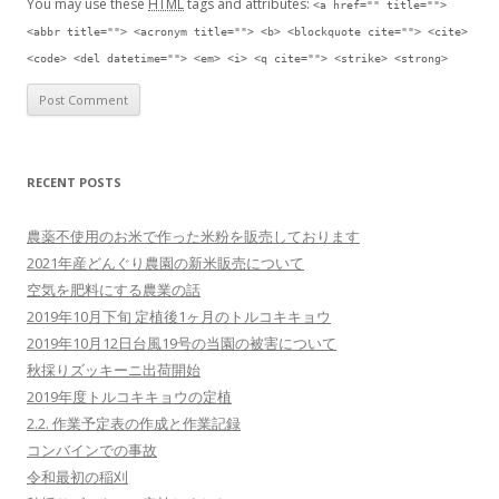
You may use these
HTML
tags and attributes:
<a href="" title="">
<abbr title=""> <acronym title=""> <b> <blockquote cite=""> <cite>
<code> <del datetime=""> <em> <i> <q cite=""> <strike> <strong>
RECENT POSTS
農薬不使用のお米で作った米粉を販売しております
2021年産どんぐり農園の新米販売について
空気を肥料にする農業の話
2019年10月下旬 定植後1ヶ月のトルコキキョウ
2019年10月12日台風19号の当園の被害について
秋採りズッキーニ出荷開始
2019年度トルコキキョウの定植
2.2. 作業予定表の作成と作業記録
コンバインでの事故
令和最初の稲刈