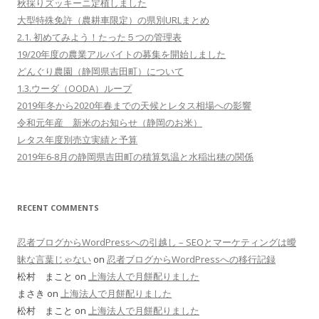
秋採りズッキーニ定植しました
大型特殊免許（農耕車限定）の県別URLまとめ
2.1. 初めてみよう！たった５つの管理表
19/20年度の農業アルバイトの募集を開始しました
どんぐり農園（静岡県吉田町）について
1.3.ウーダ（OODA）ループ
2019年冬から2020年春までの天候とレタス相場への影響
令和元年産 新米のお知らせ（静岡のお米）
レタス年度別売立実績と予算
2019年6-8月の静岡県吉田町の積算気温と水稲出穂の関係
RECENT COMMENTS
忍者ブログからWordPressへの引越し – SEOとマーケティングは曖
昧な言葉じゃない
on
忍者ブログからWordPressへの移行記録
松村 まこと on
上海法人で月餅配りました
まさき on
上海法人で月餅配りました
松村 まこと on
上海法人で月餅配りました