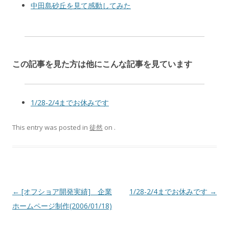
中田島砂丘を見て感動してみた
この記事を見た方は他にこんな記事を見ています
1/28-2/4までお休みです
This entry was posted in
徒然
on
.
Post navigation
←
[オフショア開発実績] 企業
1/28-2/4までお休みです
→
ホームページ制作(2006/01/18)