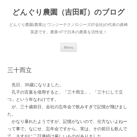
どんぐり農園（吉田町）のブログ
どんぐり農園(農業)とワンジーテクノロジーズ(IT会社)の代表の眞崎
英彦です。農業×ITで日本の農業を活性化！
Skip to content
Menu
三十而立
先日、30歳になりました。
孔子の言葉を借用すると、「三十而立」、「三十にして立
つ」という年なわけです。
が、三十歳前日、会社の忘年会で飲みすぎで記憶が飛びまし
た。
かなり暴れたようですが、記憶がないので、仕方ないよねー
って事で。なにせ、忘年会ですから。実は、その前日も飲んで
て、さすがに二日連続は厳しいものがありました。