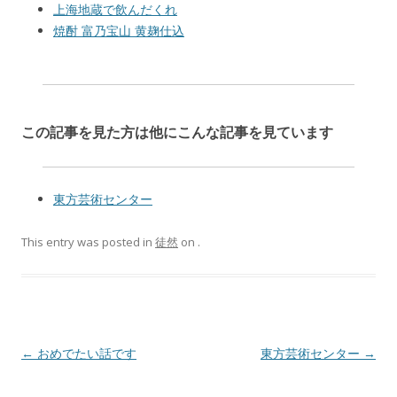
上海地蔵で飲んだくれ
焼酎 富乃宝山 黄麹仕込
この記事を見た方は他にこんな記事を見ています
東方芸術センター
This entry was posted in
徒然
on
.
Post navigation
←
おめでたい話です
東方芸術センター
→