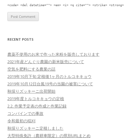
<code> <del datetime=""> <em> <i> <q cite=""> <strike> <strong>
RECENT POSTS
農薬不使用のお米で作った米粉を販売しております
2021年産どんぐり農園の新米販売について
空気を肥料にする農業の話
2019年10月下旬 定植後1ヶ月のトルコキキョウ
2019年10月12日台風19号の当園の被害について
秋採りズッキーニ出荷開始
2019年度トルコキキョウの定植
2.2. 作業予定表の作成と作業記録
コンバインでの事故
令和最初の稲刈
秋採りズッキーニ定植しました
大型特殊免許（農耕車限定）の県別URLまとめ