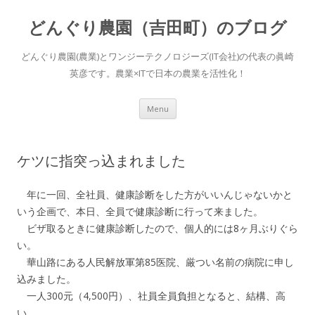
どんぐり農園（吉田町）のブログ
どんぐり農園(農業)とワンジーテクノロジーズ(IT会社)の代表の眞崎
英彦です。農業×ITで日本の農業を活性化！
Skip to content
Menu
ケツに指突っ込まれました
年に一回、全社員、健康診断をした方がいいんじゃないかと
いう企画で、本日、全員で健康診断に行って来ました。
ビザ取るときに健康診断したので、個人的には8ヶ月ぶりぐら
い。
華山路にある人民解放軍第85医院、厳つい名前の病院に申し
込みました。
一人300元（4,500円）、社員全員負担となると、結構、高
い。