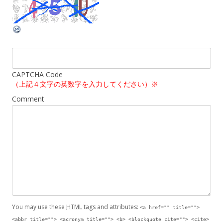
CAPTCHA Code
（上記４文字の英数字を入力してください）※
Comment
You may use these
HTML
tags and attributes:
<a href="" title="">
<abbr title=""> <acronym title=""> <b> <blockquote cite=""> <cite>