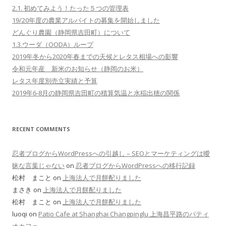
2.1. 初めてみよう！たった５つの管理表
19/20年度の農業アルバイトの募集を開始しました
どんぐり農園（静岡県吉田町）について
1.3.ウーダ（OODA）ループ
2019年冬から2020年春までの天候とレタス相場への影響
令和元年産 新米のお知らせ（静岡のお米）
レタス年度別売立実績と予算
2019年6-8月の静岡県吉田町の積算気温と水稲出穂の関係
RECENT COMMENTS
忍者ブログからWordPressへの引越し – SEOとマーケティングは曖
昧な言葉じゃない
on
忍者ブログからWordPressへの移行記録
松村 まこと on
上海法人で月餅配りました
まさき on
上海法人で月餅配りました
松村 まこと on
上海法人で月餅配りました
luoqi on
Patio Cafe at Shanghai Changpinglu 上海昌平路のパティ