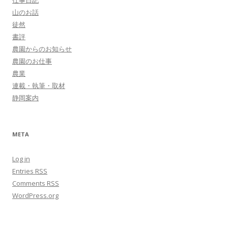
仕事日記
山のお話
徒然
書評
農園からのお知らせ
農園のお仕事
農業
連載・執筆・取材
静岡案内
META
Log in
Entries
RSS
Comments
RSS
WordPress.org