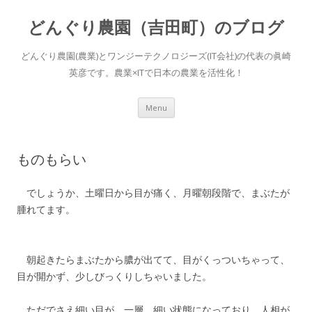
どんぐり農園（吉田町）のブログ
どんぐり農園(農業)とワンジーテクノロジーズ(IT会社)の代表の眞崎
英彦です。農業×ITで日本の農業を活性化！
Skip to content
Menu
ものもらい
でしょうか、土曜日から目が痛く、月曜朝段階で、まぶたが
腫れてます。
朝起きたらまぶたから膿が出てて、目がくっついちゃって、
目が開かず、少しびっくりしちゃいました。
ただでさえ細い目が、一層、細い状態になっており、人相が