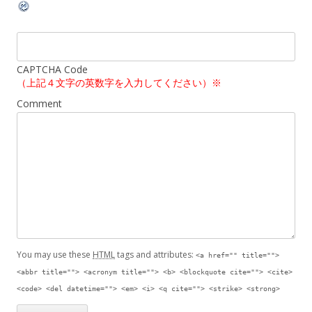
CAPTCHA Code
（上記４文字の英数字を入力してください）※
Comment
You may use these
HTML
tags and attributes:
<a href="" title="">
<abbr title=""> <acronym title=""> <b> <blockquote cite=""> <cite>
<code> <del datetime=""> <em> <i> <q cite=""> <strike> <strong>