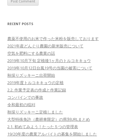
RECENT POSTS
農薬不使用のお米で作った米粉を販売しております
2021年産どんぐり農園の新米販売について
空気を肥料にする農業の話
2019年10月下旬 定植後1ヶ月のトルコキキョウ
2019年10月12日台風19号の当園の被害について
秋採りズッキーニ出荷開始
2019年度トルコキキョウの定植
2.2. 作業予定表の作成と作業記録
コンバインでの事故
令和最初の稲刈
秋採りズッキーニ定植しました
大型特殊免許（農耕車限定）の県別URLまとめ
2.1. 初めてみよう！たった５つの管理表
19/20年度の農業アルバイトの募集を開始しました