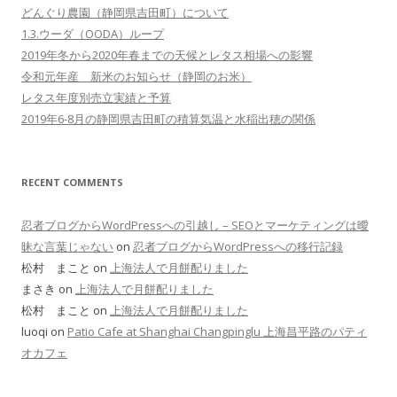
どんぐり農園（静岡県吉田町）について
1.3.ウーダ（OODA）ループ
2019年冬から2020年春までの天候とレタス相場への影響
令和元年産 新米のお知らせ（静岡のお米）
レタス年度別売立実績と予算
2019年6-8月の静岡県吉田町の積算気温と水稲出穂の関係
RECENT COMMENTS
忍者ブログからWordPressへの引越し – SEOとマーケティングは曖
昧な言葉じゃない
on
忍者ブログからWordPressへの移行記録
松村 まこと on
上海法人で月餅配りました
まさき on
上海法人で月餅配りました
松村 まこと on
上海法人で月餅配りました
luoqi on
Patio Cafe at Shanghai Changpinglu 上海昌平路のパティ
オカフェ