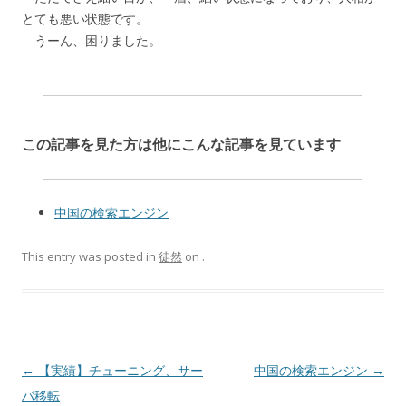
とても悪い状態です。
うーん、困りました。
この記事を見た方は他にこんな記事を見ています
中国の検索エンジン
This entry was posted in
徒然
on
.
Post navigation
←
【実績】チューニング、サー
中国の検索エンジン
→
バ移転