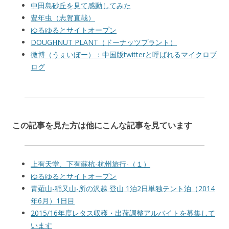
中田島砂丘を見て感動してみた
豊年虫（志賀直哉）
ゆるゆるとサイトオープン
DOUGHNUT PLANT（ドーナッツプラント）
微博（うぇいぼー）：中国版twitterと呼ばれるマイクロブ
ログ
この記事を見た方は他にこんな記事を見ています
上有天堂、下有蘇杭-杭州旅行-（１）
ゆるゆるとサイトオープン
青薙山-稲又山-所の沢越 登山 1泊2日単独テント泊（2014
年6月）1日目
2015/16年度レタス収穫・出荷調整アルバイトを募集して
います