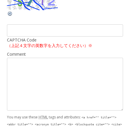
CAPTCHA Code
（上記４文字の英数字を入力してください）※
Comment
You may use these
HTML
tags and attributes:
<a href="" title="">
<abbr title=""> <acronym title=""> <b> <blockquote cite=""> <cite>