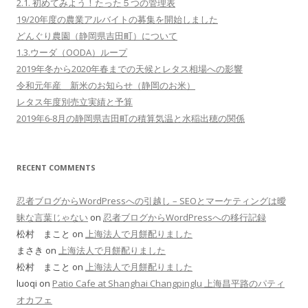
2.1. 初めてみよう！たった５つの管理表
19/20年度の農業アルバイトの募集を開始しました
どんぐり農園（静岡県吉田町）について
1.3.ウーダ（OODA）ループ
2019年冬から2020年春までの天候とレタス相場への影響
令和元年産 新米のお知らせ（静岡のお米）
レタス年度別売立実績と予算
2019年6-8月の静岡県吉田町の積算気温と水稲出穂の関係
RECENT COMMENTS
忍者ブログからWordPressへの引越し – SEOとマーケティングは曖
昧な言葉じゃない
on
忍者ブログからWordPressへの移行記録
松村 まこと on
上海法人で月餅配りました
まさき on
上海法人で月餅配りました
松村 まこと on
上海法人で月餅配りました
luoqi on
Patio Cafe at Shanghai Changpinglu 上海昌平路のパティ
オカフェ