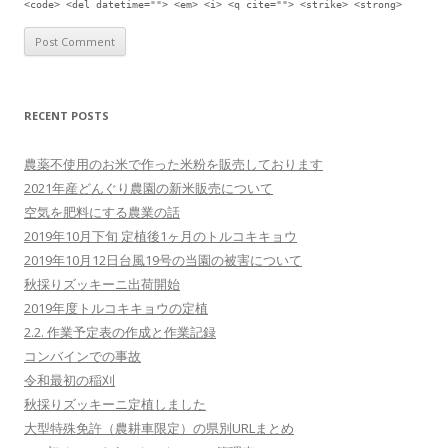
<code> <del datetime=""> <em> <i> <q cite=""> <strike> <strong>
RECENT POSTS
農薬不使用のお米で作った米粉を販売しております
2021年産どんぐり農園の新米販売について
空気を肥料にする農業の話
2019年10月下旬 定植後1ヶ月のトルコキキョウ
2019年10月12日台風19号の当園の被害について
秋採りズッキーニ出荷開始
2019年度トルコキキョウの定植
2.2. 作業予定表の作成と作業記録
コンバインでの事故
令和最初の稲刈
秋採りズッキーニ定植しました
大型特殊免許（農耕車限定）の県別URLまとめ