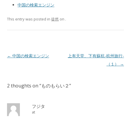
中国の検索エンジン
This entry was posted in
徒然
on
.
Post navigation
←
中国の検索エンジン
上有天堂、下有蘇杭-杭州旅行-
（１）
→
2 thoughts on “
ものもらい２
”
フジタ
at