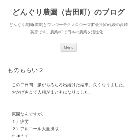
どんぐり農園（吉田町）のブログ
どんぐり農園(農業)とワンジーテクノロジーズ(IT会社)の代表の眞崎
英彦です。農業×ITで日本の農業を活性化！
Skip to content
Menu
ものもらい２
この二日間、膿がちろちろ出続けた結果、良くなりました。
おかげさまで人相がまともになりました。
原因なんですが、
１）疲労
２）アルコール大量摂取
に加えて、