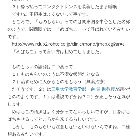
３）酔っ払ってコンタクトレンズを装着したまま睡眠
ですね。不摂生はよくないって事です。
ところで、「ものもらい」ってのは関東圏を中心とした名称
のようで、関西圏では、「めばちこ」って呼ばれているみたい
です。
http://www.rclub2.rohto.co.jp/clinic/mono/jmap.cgi?ar=all
「めばちこ」って言い方は初めてしりました。
ものもらいの語源は二つあって、
１）ものもらいのように不潔な状態だとなる
２）治すために人からものをもらう（無薬治療）
だそうです。２）は
三重大学教育学部 余 健 助教授
が調べた
もののようです。１）は通説ですかね？２）が正しそうな気が
します。
めばちこの語源はよく分かってないらしいですが、目をぱち
ぱちさせるってところから来てるらしいです。
しかし、ものもらいも注意しないといけないんですね。二種
類あるみたいです。