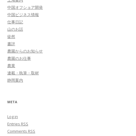
上海案内
中国オフショア開発
中国ビジネス情報
仕事日記
山のお話
徒然
書評
農園からのお知らせ
農園のお仕事
農業
連載・執筆・取材
静岡案内
META
Log in
Entries
RSS
Comments
RSS