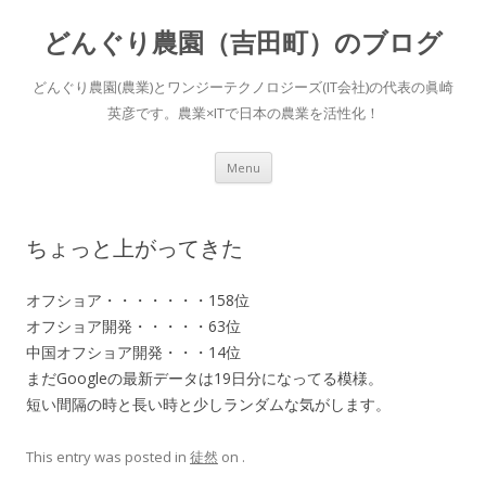
どんぐり農園（吉田町）のブログ
どんぐり農園(農業)とワンジーテクノロジーズ(IT会社)の代表の眞崎
英彦です。農業×ITで日本の農業を活性化！
Skip to content
Menu
ちょっと上がってきた
オフショア・・・・・・・158位
オフショア開発・・・・・63位
中国オフショア開発・・・14位
まだGoogleの最新データは19日分になってる模様。
短い間隔の時と長い時と少しランダムな気がします。
This entry was posted in
徒然
on
.