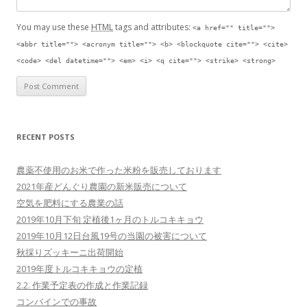
You may use these
HTML
tags and attributes:
<a href="" title="">
<abbr title=""> <acronym title=""> <b> <blockquote cite=""> <cite>
<code> <del datetime=""> <em> <i> <q cite=""> <strike> <strong>
RECENT POSTS
農薬不使用のお米で作った米粉を販売しております
2021年産どんぐり農園の新米販売について
空気を肥料にする農業の話
2019年10月下旬 定植後1ヶ月のトルコキキョウ
2019年10月12日台風19号の当園の被害について
秋採りズッキーニ出荷開始
2019年度トルコキキョウの定植
2.2. 作業予定表の作成と作業記録
コンバインでの事故