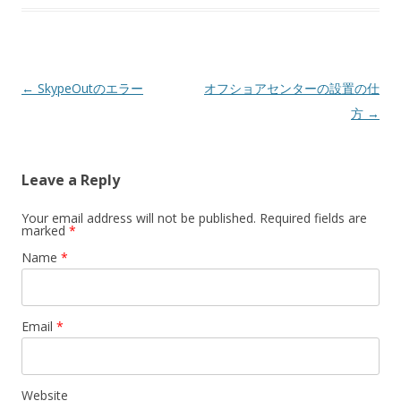
Post navigation
←
SkypeOutのエラー
オフショアセンターの設置の仕
方
→
Leave a Reply
Your email address will not be published. Required fields are
marked
*
Name
*
Email
*
Website