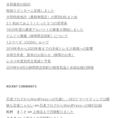
令和最初の稲刈
秋採りズッキーニ定植しました
大型特殊免許（農耕車限定）の県別URLまとめ
2.1. 初めてみよう！たった５つの管理表
19/20年度の農業アルバイトの募集を開始しました
どんぐり農園（静岡県吉田町）について
1.3.ウーダ（OODA）ループ
2019年冬から2020年春までの天候とレタス相場への影響
令和元年産 新米のお知らせ（静岡のお米）
レタス年度別売立実績と予算
2019年6-8月の静岡県吉田町の積算気温と水稲出穂の関係
RECENT COMMENTS
忍者ブログからWordPressへの引越し – SEOとマーケティングは曖
昧な言葉じゃない
on
忍者ブログからWordPressへの移行記録
松村 まこと on
上海法人で月餅配りました