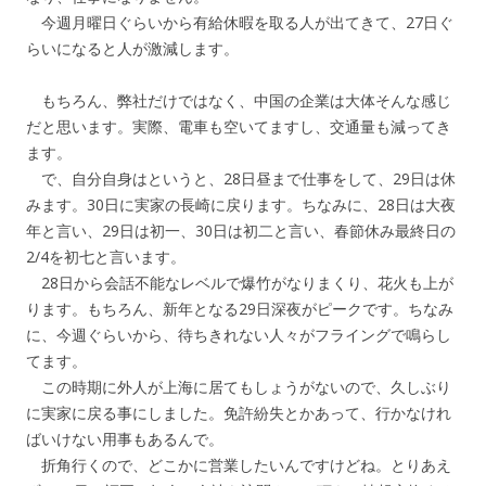
今週月曜日ぐらいから有給休暇を取る人が出てきて、27日ぐ
らいになると人が激減します。
もちろん、弊社だけではなく、中国の企業は大体そんな感じ
だと思います。実際、電車も空いてますし、交通量も減ってき
ます。
で、自分自身はというと、28日昼まで仕事をして、29日は休
みます。30日に実家の長崎に戻ります。ちなみに、28日は大夜
年と言い、29日は初一、30日は初二と言い、春節休み最終日の
2/4を初七と言います。
28日から会話不能なレベルで爆竹がなりまくり、花火も上が
ります。もちろん、新年となる29日深夜がピークです。ちなみ
に、今週ぐらいから、待ちきれない人々がフライングで鳴らし
てます。
この時期に外人が上海に居てもしょうがないので、久しぶり
に実家に戻る事にしました。免許紛失とかあって、行かなけれ
ばいけない用事もあるんで。
折角行くので、どこかに営業したいんですけどね。とりあえ