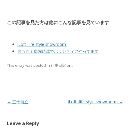
この記事を見た方は他にこんな記事を見ています
iLoft -life style showroom-
おもちゃ病院焼津でボランティアやってます
This entry was posted in
仕事日記
on
.
Post navigation
←
三十而立
iLoft -life style showroom-
→
Leave a Reply