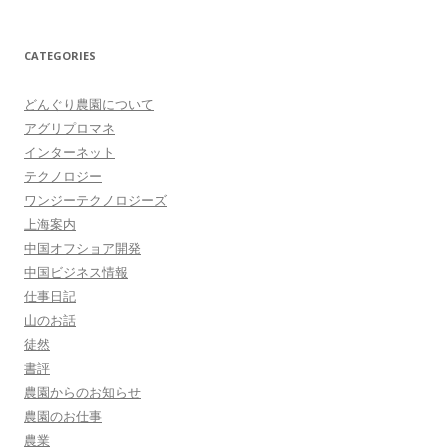
CATEGORIES
どんぐり農園について
アグリプロマネ
インターネット
テクノロジー
ワンジーテクノロジーズ
上海案内
中国オフショア開発
中国ビジネス情報
仕事日記
山のお話
徒然
書評
農園からのお知らせ
農園のお仕事
農業