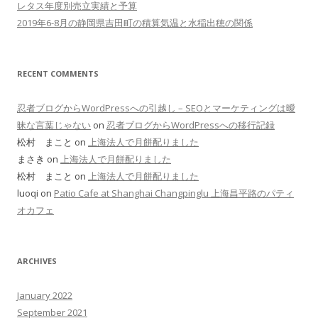
レタス年度別売立実績と予算
2019年6-8月の静岡県吉田町の積算気温と水稲出穂の関係
RECENT COMMENTS
忍者ブログからWordPressへの引越し – SEOとマーケティングは曖
昧な言葉じゃない
on
忍者ブログからWordPressへの移行記録
松村 まこと on
上海法人で月餅配りました
まさき on
上海法人で月餅配りました
松村 まこと on
上海法人で月餅配りました
luoqi on
Patio Cafe at Shanghai Changpinglu 上海昌平路のパティ
オカフェ
ARCHIVES
January 2022
September 2021