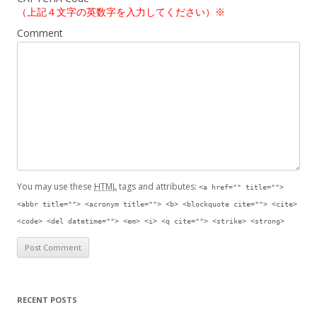
（上記４文字の英数字を入力してください）※
Comment
You may use these
HTML
tags and attributes:
<a href="" title="">
<abbr title=""> <acronym title=""> <b> <blockquote cite=""> <cite>
<code> <del datetime=""> <em> <i> <q cite=""> <strike> <strong>
RECENT POSTS