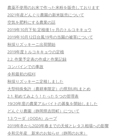
農薬不使用のお米で作った米粉を販売しております
2021年産どんぐり農園の新米販売について
空気を肥料にする農業の話
2019年10月下旬 定植後1ヶ月のトルコキキョウ
2019年10月12日台風19号の当園の被害について
秋採りズッキーニ出荷開始
2019年度トルコキキョウの定植
2.2. 作業予定表の作成と作業記録
コンバインでの事故
令和最初の稲刈
秋採りズッキーニ定植しました
大型特殊免許（農耕車限定）の県別URLまとめ
2.1. 初めてみよう！たった５つの管理表
19/20年度の農業アルバイトの募集を開始しました
どんぐり農園（静岡県吉田町）について
1.3.ウーダ（OODA）ループ
2019年冬から2020年春までの天候とレタス相場への影響
令和元年産 新米のお知らせ（静岡のお米）