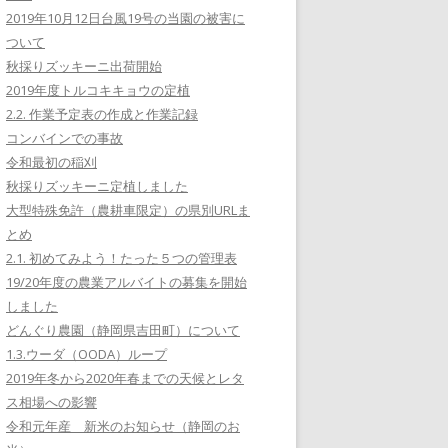
2019年10月12日台風19号の当園の被害に
ついて
秋採りズッキーニ出荷開始
2019年度トルコキキョウの定植
2.2. 作業予定表の作成と作業記録
コンバインでの事故
令和最初の稲刈
秋採りズッキーニ定植しました
大型特殊免許（農耕車限定）の県別URLま
とめ
2.1. 初めてみよう！たった５つの管理表
19/20年度の農業アルバイトの募集を開始
しました
どんぐり農園（静岡県吉田町）について
1.3.ウーダ（OODA）ループ
2019年冬から2020年春までの天候とレタ
ス相場への影響
令和元年産 新米のお知らせ（静岡のお