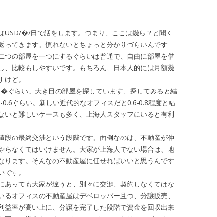
USD/�/日で話をします。つまり、ここは幾ら？と聞く
う返事が返ってきます。慣れないとちょっと分かりづらいんです
二つの部屋を一つにするぐらいは普通で、自由に部屋を借
し、比較もしやすいです。もちろん、日本人的には月額幾
すけど。
00�ぐらい。大き目の部屋を探しています。探してみると結
0.6ぐらい。新しい近代的なオフィスだと0.6-0.8程度と幅
ないと難しいケースも多く、上海人スタッフにいると有利
値段の最終交渉という段階です。面倒なのは、不動産が仲
やらなくてはいけません。大家が上海人でない場合は、地
なります。そんなの不動産屋に任せればいいと思うんです
いです。
にあっても大家が違うと、別々に交渉、契約しなくてはな
いるオフィスの不動産屋はデベロッパー且つ、分譲販売、
利益率が高い上に、分譲を完了した段階で資金を回収出来