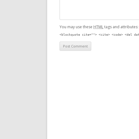
You may use these
HTML
tags and attributes
<blockquote cite=""> <cite> <code> <del da