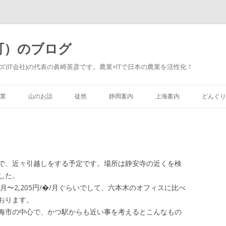
町）のブログ
(IT会社)の代表の眞崎英彦です。農業×ITで日本の農業を活性化！
Skip to content
業
山のお話
徒然
静岡案内
上海案内
どんぐり
で、近々引越しをする予定です。場所は静安寺の近くを検
した。
/月〜2,205円/�/月ぐらいでして、六本木のオフィスに比べ
ております。
海市の中心で、かつ駅からも近い事を考えるとこんなもの