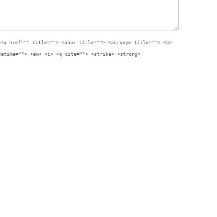
:
<a href="" title=""> <abbr title=""> <acronym title=""> <b>
tetime=""> <em> <i> <q cite=""> <strike> <strong>