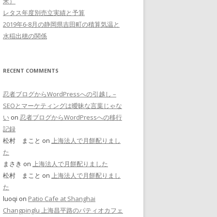
米）
レタス年度別売立実績と予算
2019年6-8月の静岡県吉田町の積算気温と
水稲出穂の関係
RECENT COMMENTS
忍者ブログからWordPressへの引越し –
SEOとマーケティングは曖昧な言葉じゃな
い
on
忍者ブログからWordPressへの移行
記録
松村 まこと on
上海法人で月餅配りまし
た
まさき on
上海法人で月餅配りました
松村 まこと on
上海法人で月餅配りまし
た
luoqi on
Patio Cafe at Shanghai
Changpinglu 上海昌平路のパティオカフェ