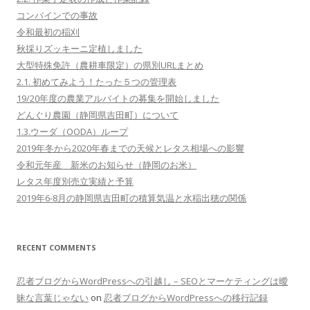
コンバインでの事故
令和最初の稲刈
秋採りズッキーニ定植しました
大型特殊免許（農耕車限定）の県別URLまとめ
2.1. 初めてみよう！たった５つの管理表
19/20年度の農業アルバイトの募集を開始しました
どんぐり農園（静岡県吉田町）について
1.3.ウーダ（OODA）ループ
2019年冬から2020年春までの天候とレタス相場への影響
令和元年産 新米のお知らせ（静岡のお米）
レタス年度別売立実績と予算
2019年6-8月の静岡県吉田町の積算気温と水稲出穂の関係
RECENT COMMENTS
忍者ブログからWordPressへの引越し – SEOとマーケティングは曖
昧な言葉じゃない
on
忍者ブログからWordPressへの移行記録