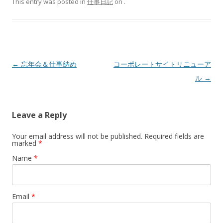
This entry was posted in
仕事日記
on
.
Post navigation
←
忘年会＆仕事納め
コーポレートサイトリニューア
ル
→
Leave a Reply
Your email address will not be published. Required fields are
marked
*
Name
*
Email
*