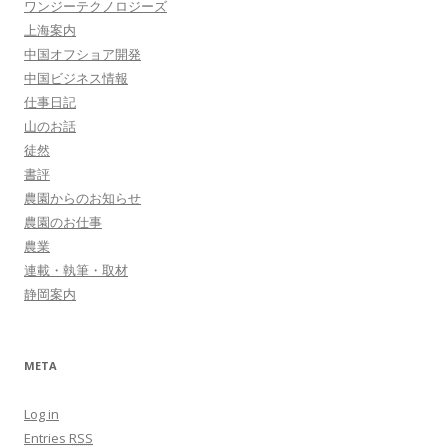
ワンジーテクノロジーズ
上海案内
中国オフショア開発
中国ビジネス情報
仕事日記
山のお話
徒然
書評
農園からのお知らせ
農園のお仕事
農業
連載・執筆・取材
静岡案内
META
Log in
Entries
RSS