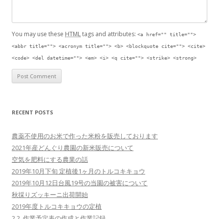
You may use these
HTML
tags and attributes:
<a href="" title="">
<abbr title=""> <acronym title=""> <b> <blockquote cite=""> <cite>
<code> <del datetime=""> <em> <i> <q cite=""> <strike> <strong>
RECENT POSTS
農薬不使用のお米で作った米粉を販売しております
2021年産どんぐり農園の新米販売について
空気を肥料にする農業の話
2019年10月下旬 定植後1ヶ月のトルコキキョウ
2019年10月12日台風19号の当園の被害について
秋採りズッキーニ出荷開始
2019年度トルコキキョウの定植
2.2. 作業予定表の作成と作業記録