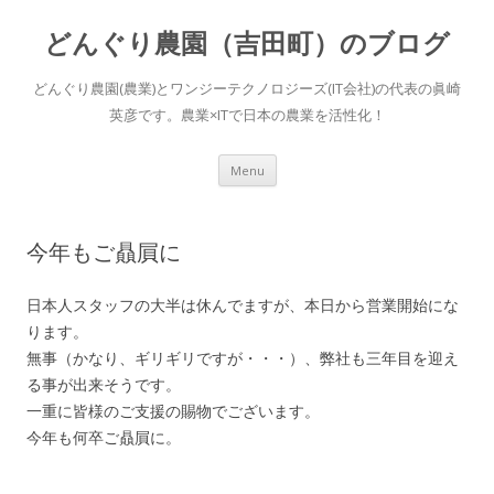
どんぐり農園（吉田町）のブログ
どんぐり農園(農業)とワンジーテクノロジーズ(IT会社)の代表の眞崎
英彦です。農業×ITで日本の農業を活性化！
Skip to content
Menu
今年もご贔屓に
日本人スタッフの大半は休んでますが、本日から営業開始にな
ります。
無事（かなり、ギリギリですが・・・）、弊社も三年目を迎え
る事が出来そうです。
一重に皆様のご支援の賜物でございます。
今年も何卒ご贔屓に。