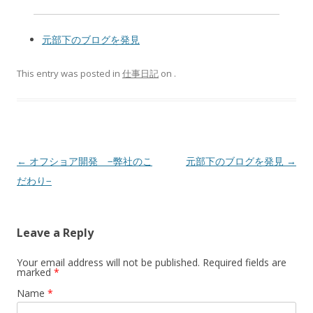
元部下のブログを発見
This entry was posted in
仕事日記
on
.
Post navigation
←
オフショア開発 −弊社のこ
元部下のブログを発見
→
だわり−
Leave a Reply
Your email address will not be published. Required fields are
marked
*
Name
*