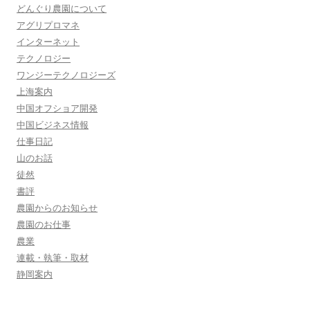
どんぐり農園について
アグリプロマネ
インターネット
テクノロジー
ワンジーテクノロジーズ
上海案内
中国オフショア開発
中国ビジネス情報
仕事日記
山のお話
徒然
書評
農園からのお知らせ
農園のお仕事
農業
連載・執筆・取材
静岡案内