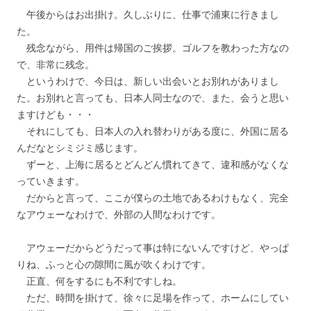
午後からはお出掛け。久しぶりに、仕事で浦東に行きまし
た。
残念ながら、用件は帰国のご挨拶。ゴルフを教わった方なの
で、非常に残念。
というわけで、今日は、新しい出会いとお別れがありまし
た。お別れと言っても、日本人同士なので、また、会うと思い
ますけども・・・
それにしても、日本人の入れ替わりがある度に、外国に居る
んだなとシミジミ感じます。
ずーと、上海に居るとどんどん慣れてきて、違和感がなくな
っていきます。
だからと言って、ここが僕らの土地であるわけもなく、完全
なアウェーなわけで、外部の人間なわけです。
アウェーだからどうだって事は特にないんですけど、やっぱ
りね、ふっと心の隙間に風が吹くわけです。
正直、何をするにも不利ですしね。
ただ、時間を掛けて、徐々に足場を作って、ホームにしてい