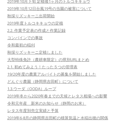
2019年10月下旬 定植後1ヶ月のトルコキキョウ
2019年10月12日台風19号の当園の被害について
秋採りズッキーニ出荷開始
2019年度トルコキキョウの定植
2.2. 作業予定表の作成と作業記録
コンバインでの事故
令和最初の稲刈
秋採りズッキーニ定植しました
大型特殊免許（農耕車限定）の県別URLまとめ
2.1. 初めてみよう！たった５つの管理表
19/20年度の農業アルバイトの募集を開始しました
どんぐり農園（静岡県吉田町）について
1.3.ウーダ（OODA）ループ
2019年冬から2020年春までの天候とレタス相場への影響
令和元年産 新米のお知らせ（静岡のお米）
レタス年度別売立実績と予算
2019年6-8月の静岡県吉田町の積算気温と水稲出穂の関係