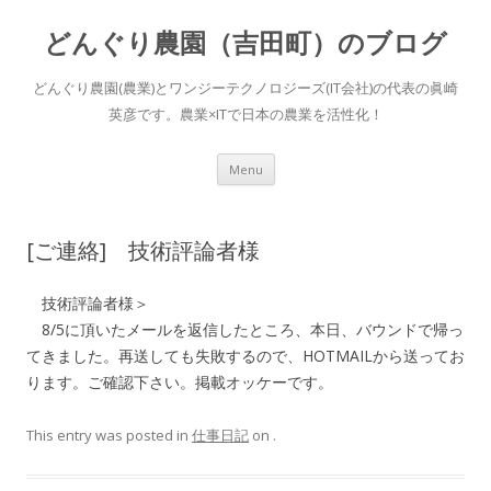
どんぐり農園（吉田町）のブログ
どんぐり農園(農業)とワンジーテクノロジーズ(IT会社)の代表の眞崎
英彦です。農業×ITで日本の農業を活性化！
Skip to content
Menu
[ご連絡] 技術評論者様
技術評論者様＞
8/5に頂いたメールを返信したところ、本日、バウンドで帰っ
てきました。再送しても失敗するので、HOTMAILから送ってお
ります。ご確認下さい。掲載オッケーです。
This entry was posted in
仕事日記
on
.