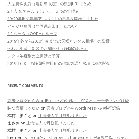
大型特殊免許（農耕車限定）の県別URLまとめ
2.1. 初めてみよう！たった５つの管理表
19/20年度の農業アルバイトの募集を開始しました
どんぐり農園（静岡県吉田町）について
1.3.ウーダ（OODA）ループ
2019年冬から2020年春までの天候とレタス相場への影響
令和元年産 新米のお知らせ（静岡のお米）
レタス年度別売立実績と予算
2019年6-8月の静岡県吉田町の積算気温と水稲出穂の関係
RECENT COMMENTS
忍者ブログからWordPressへの引越し – SEOとマーケティングは曖
昧な言葉じゃない
on
忍者ブログからWordPressへの移行記録
松村 まこと on
上海法人で月餅配りました
まさき on
上海法人で月餅配りました
松村 まこと on
上海法人で月餅配りました
luoqi on
Patio Cafe at Shanghai Changpinglu 上海昌平路のパティ