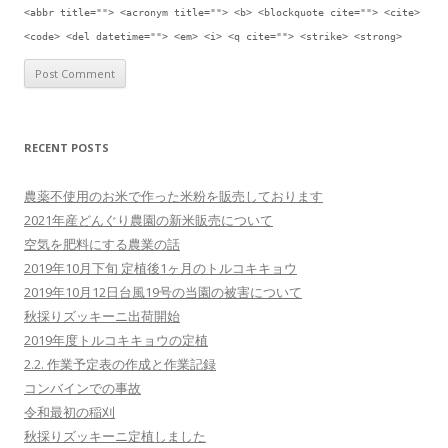
<abbr title=""> <acronym title=""> <b> <blockquote cite=""> <cite>
<code> <del datetime=""> <em> <i> <q cite=""> <strike> <strong>
RECENT POSTS
農薬不使用のお米で作った米粉を販売しております
2021年産どんぐり農園の新米販売について
空気を肥料にする農業の話
2019年10月下旬 定植後1ヶ月のトルコキキョウ
2019年10月12日台風19号の当園の被害について
秋採りズッキーニ出荷開始
2019年度トルコキキョウの定植
2.2. 作業予定表の作成と作業記録
コンバインでの事故
令和最初の稲刈
秋採りズッキーニ定植しました