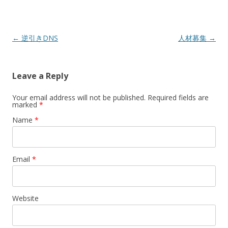
Post navigation
←
逆引きDNS
人材募集
→
Leave a Reply
Your email address will not be published. Required fields are
marked
*
Name
*
Email
*
Website