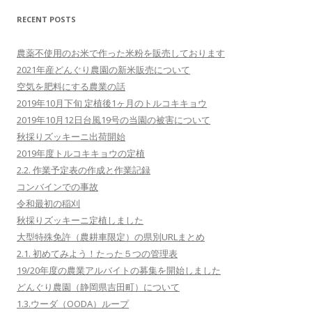
RECENT POSTS
農薬不使用のお米で作った米粉を販売しております
2021年産どんぐり農園の新米販売について
空気を肥料にする農業の話
2019年10月下旬 定植後1ヶ月のトルコキキョウ
2019年10月12日台風19号の当園の被害について
秋採りズッキーニ出荷開始
2019年度トルコキキョウの定植
2.2. 作業予定表の作成と作業記録
コンバインでの事故
令和最初の稲刈
秋採りズッキーニ定植しました
大型特殊免許（農耕車限定）の県別URLまとめ
2.1. 初めてみよう！たった５つの管理表
19/20年度の農業アルバイトの募集を開始しました
どんぐり農園（静岡県吉田町）について
1.3.ウーダ（OODA）ループ