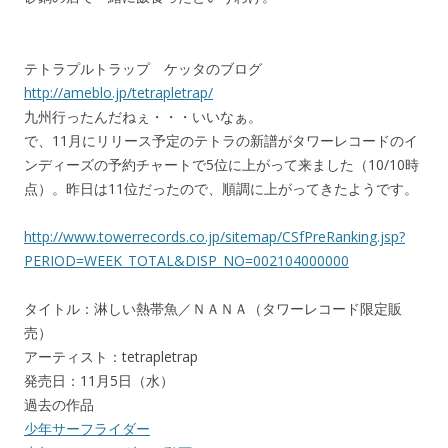
テトラプルトラップ ケッタのブログ
http://ameblo.jp/tetrapletrap/
九州行ったんだねぇ・・・いいなぁ。
で、11月にリリース予定のテトラの新譜がタワーレコードのイ
ンディーズの予約チャートで5位に上がって来ました（10/10時
点）。昨日は11位だったので、順調に上がってきたようです。
http://www.towerrecords.co.jp/sitemap/CSfPreRanking.jsp?
PERIOD=WEEK_TOTAL&DISP_NO=002104000000
タイトル：淋しい熱帯魚／ＮＡＮＡ（タワーレコード限定販
売）
アーティスト：tetrapletrap
発売日：11月5日（水）
過去の作品
少年サーフライダー