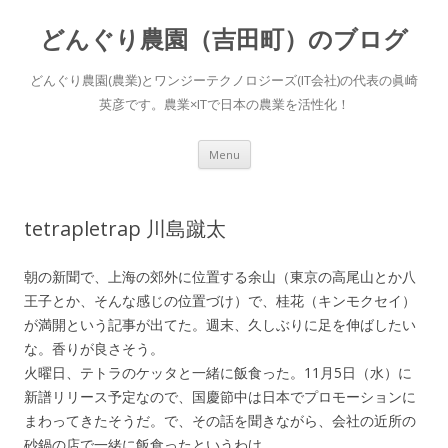
どんぐり農園（吉田町）のブログ
どんぐり農園(農業)とワンジーテクノロジーズ(IT会社)の代表の眞崎
英彦です。農業×ITで日本の農業を活性化！
Skip to content
Menu
tetrapletrap 川島蹴太
朝の新聞で、上海の郊外に位置する余山（東京の高尾山とか八
王子とか、そんな感じの位置づけ）で、桂花（キンモクセイ）
が満開という記事が出てた。週末、久しぶりに足を伸ばしたい
な。香りが良さそう。
火曜日、テトラのケッタと一緒に飯食った。11月5日（水）に
新譜リリース予定なので、国慶節中は日本でプロモーションに
まわってきたそうだ。で、その話を聞きながら、会社の近所の
砂鍋の店で一緒に飯食ったというわけ。