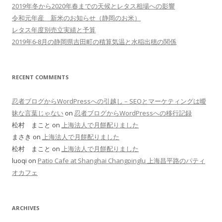
2019年冬から2020年春までの天候とレタス相場への影響
令和元年産 新米のお知らせ（静岡のお米）
レタス年度別売立実績と予算
2019年6-8月の静岡県吉田町の積算気温と水稲出穂の関係
RECENT COMMENTS
忍者ブログからWordPressへの引越し – SEOとマーケティングは曖
昧な言葉じゃない
on
忍者ブログからWordPressへの移行記録
松村 まこと on
上海法人で月餅配りました
まさき on
上海法人で月餅配りました
松村 まこと on
上海法人で月餅配りました
luoqi on
Patio Cafe at Shanghai Changpinglu 上海昌平路のパティ
オカフェ
ARCHIVES