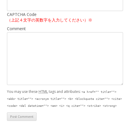
CAPTCHA Code
（上記４文字の英数字を入力してください）※
Comment
You may use these
HTML
tags and attributes:
<a href="" title="">
<abbr title=""> <acronym title=""> <b> <blockquote cite=""> <cite>
<code> <del datetime=""> <em> <i> <q cite=""> <strike> <strong>