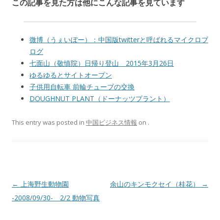
この記事を見た方は他にこんな記事を見ています
微博（うぇいぼー）：中国版twitterと呼ばれるマイクロブ
ログ
七面山（敬慎院）日帰り登山 2015年3月26日
ゆるゆるとサイトオープン
子供用自転車 前輪チューブの交換
DOUGHNUT PLANT（ドーナッツプラント）
This entry was posted in
中国ビジネス情報
on
.
Post navigation
←
上海野生動物園
余山のキンモクセイ（桂花）
→
-2008/09/30- 2/2 動物写真