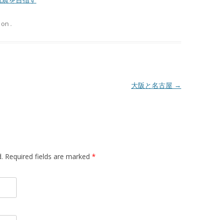
on
.
大阪と名古屋
→
d. Required fields are marked
*