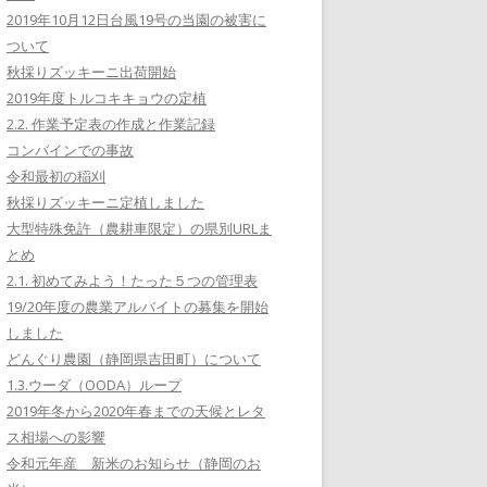
2019年10月12日台風19号の当園の被害に
ついて
秋採りズッキーニ出荷開始
2019年度トルコキキョウの定植
2.2. 作業予定表の作成と作業記録
コンバインでの事故
令和最初の稲刈
秋採りズッキーニ定植しました
大型特殊免許（農耕車限定）の県別URLま
とめ
2.1. 初めてみよう！たった５つの管理表
19/20年度の農業アルバイトの募集を開始
しました
どんぐり農園（静岡県吉田町）について
1.3.ウーダ（OODA）ループ
2019年冬から2020年春までの天候とレタ
ス相場への影響
令和元年産 新米のお知らせ（静岡のお