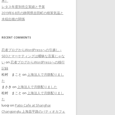
米）
レタス年度別売立実績と予算
2019年6-8月の静岡県吉田町の積算気温と
水稲出穂の関係
RECENT COMMENTS
忍者ブログからWordPressへの引越し –
SEOとマーケティングは曖昧な言葉じゃな
い
on
忍者ブログからWordPressへの移行
記録
松村 まこと on
上海法人で月餅配りまし
た
まさき on
上海法人で月餅配りました
松村 まこと on
上海法人で月餅配りまし
た
luoqi on
Patio Cafe at Shanghai
Changpinglu 上海昌平路のパティオカフェ