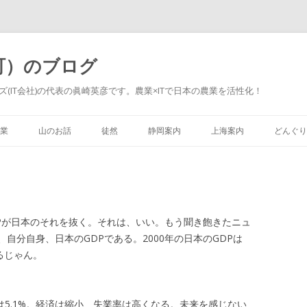
町）のブログ
(IT会社)の代表の眞崎英彦です。農業×ITで日本の農業を活性化！
Skip to content
業
山のお話
徒然
静岡案内
上海案内
どんぐり
DPが日本のそれを抜く。それは、いい。もう聞き飽きたニュ
自分自身、日本のGDPである。2000年の日本のGDPは
てるじゃん。
9年は5.1%。経済は縮小、失業率は高くなる。未来を感じない