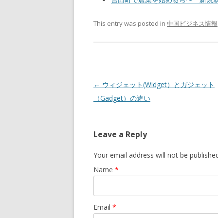
This entry was posted in
中国ビジネス情報
Post navigation
←
ウィジェット(Widget）とガジェット
（Gadget）の違い
Leave a Reply
Your email address will not be publishe
Name
*
Email
*