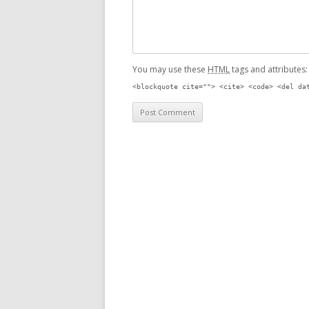
You may use these
HTML
tags and attributes
<blockquote cite=""> <cite> <code> <del da