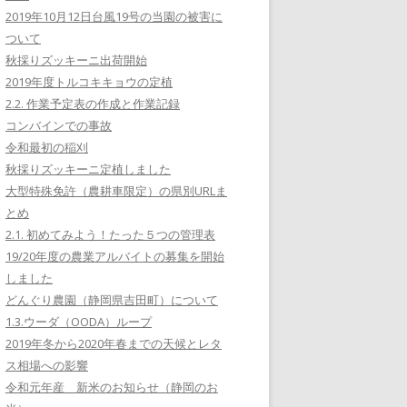
2019年10月12日台風19号の当園の被害に
ついて
秋採りズッキーニ出荷開始
2019年度トルコキキョウの定植
2.2. 作業予定表の作成と作業記録
コンバインでの事故
令和最初の稲刈
秋採りズッキーニ定植しました
大型特殊免許（農耕車限定）の県別URLま
とめ
2.1. 初めてみよう！たった５つの管理表
19/20年度の農業アルバイトの募集を開始
しました
どんぐり農園（静岡県吉田町）について
1.3.ウーダ（OODA）ループ
2019年冬から2020年春までの天候とレタ
ス相場への影響
令和元年産 新米のお知らせ（静岡のお