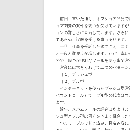
前回、書いた通り、オフショア開発で
ョア開発の案件を幾つか受けていますが
ョンの難しさに直面しています。さらに
であらぬ、誤解を受ける事もあります。
一旦、仕事を受託した後でさえ、コミ
と一段と難易度が増します。ただ、幸い
ので、幾つか便利なツールを使う事で営
営業には大きくわけて二つのパターン
［１］プッシュ型
［２］プル型
インターネットを使ったプッシュ型営
バウンドコール）で、プル型の代表はウ
ます。
近年、スパムメールの評判はあまりよ
シュ型とプル型の両方をうまく融合した
つまり、プルで引き込み、見込み客に
アップ）していき、醸成を待つ。非常に