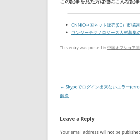
この記事を見た方は他にこんな記事
CNNIC中国ネット販売(EC）市
ワンジーテクノロジーズ人材募集
This entry was posted in
中国オフショア開
Post navigation
←
Skypeでログイン出来ないエラー(error=
解決
Leave a Reply
Your email address will not be publishe