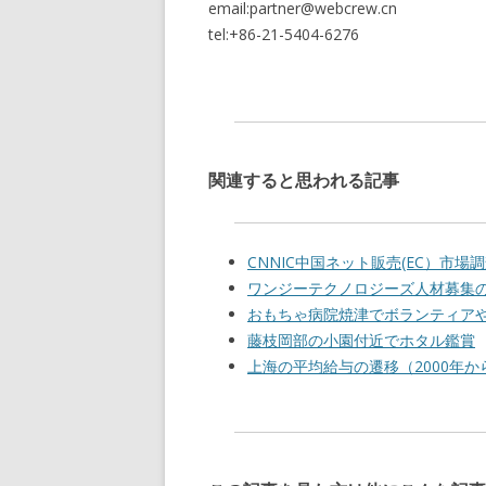
email:partner@webcrew.cn
tel:+86-21-5404-6276
関連すると思われる記事
CNNIC中国ネット販売(EC）市
ワンジーテクノロジーズ人材募集
おもちゃ病院焼津でボランティア
藤枝岡部の小園付近でホタル鑑賞
上海の平均給与の遷移（2000年から