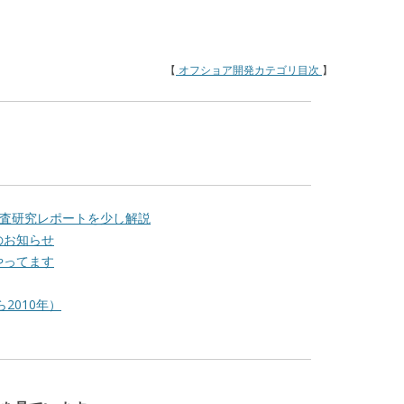
【
オフショア開発カテゴリ目次
】
場調査研究レポートを少し解説
のお知らせ
やってます
2010年）