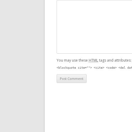
You may use these
HTML
tags and attributes
<blockquote cite=""> <cite> <code> <del da