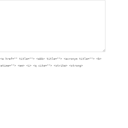
:
<a href="" title=""> <abbr title=""> <acronym title=""> <b>
tetime=""> <em> <i> <q cite=""> <strike> <strong>