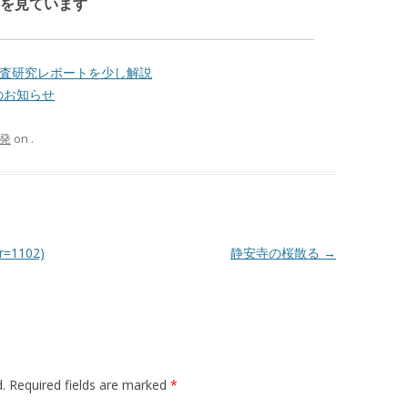
を見ています
場調査研究レポートを少し解説
のお知らせ
発
on
.
1102)
静安寺の桜散る
→
d. Required fields are marked
*