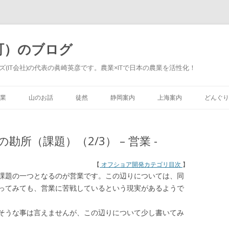
町）のブログ
(IT会社)の代表の眞崎英彦です。農業×ITで日本の農業を活性化！
Skip to content
業
山のお話
徒然
静岡案内
上海案内
どんぐり
所（課題）（2/3） – 営業 -
【
オフショア開発カテゴリ目次
】
課題の一つとなるのが営業です。この辺りについては、同
ってみても、営業に苦戦しているという現実があるようで
そうな事は言えませんが、この辺りについて少し書いてみ