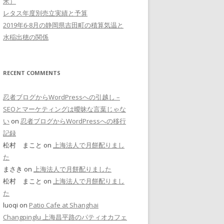
米）
レタス年度別売立実績と予算
2019年6-8月の静岡県吉田町の積算気温と
水稲出穂の関係
RECENT COMMENTS
忍者ブログからWordPressへの引越し –
SEOとマーケティングは曖昧な言葉じゃな
い
on
忍者ブログからWordPressへの移行
記録
松村 まこと on
上海法人で月餅配りまし
た
まさき on
上海法人で月餅配りました
松村 まこと on
上海法人で月餅配りまし
た
luoqi on
Patio Cafe at Shanghai
Changpinglu 上海昌平路のパティオカフェ