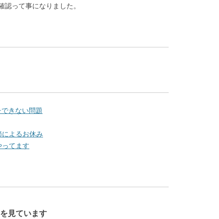
確認って事になりました。
ーチできない問題
節によるお休み
やってます
を見ています