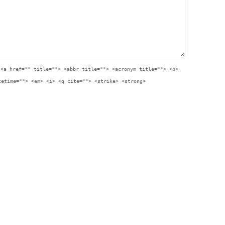
:
<a href="" title=""> <abbr title=""> <acronym title=""> <b>
tetime=""> <em> <i> <q cite=""> <strike> <strong>