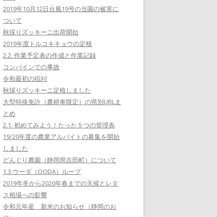
2019年10月12日台風19号の当園の被害に
ついて
秋採りズッキーニ出荷開始
2019年度トルコキキョウの定植
2.2. 作業予定表の作成と作業記録
コンバインでの事故
令和最初の稲刈
秋採りズッキーニ定植しました
大型特殊免許（農耕車限定）の県別URLま
とめ
2.1. 初めてみよう！たった５つの管理表
19/20年度の農業アルバイトの募集を開始
しました
どんぐり農園（静岡県吉田町）について
1.3.ウーダ（OODA）ループ
2019年冬から2020年春までの天候とレタ
ス相場への影響
令和元年産 新米のお知らせ（静岡のお