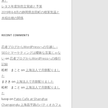
米）
レタス年度別売立実績と予算
2019年6-8月の静岡県吉田町の積算気温と
水稲出穂の関係
RECENT COMMENTS
忍者ブログからWordPressへの引越し –
SEOとマーケティングは曖昧な言葉じゃな
い
on
忍者ブログからWordPressへの移行
記録
松村 まこと on
上海法人で月餅配りまし
た
まさき on
上海法人で月餅配りました
松村 まこと on
上海法人で月餅配りまし
た
luoqi on
Patio Cafe at Shanghai
Changpinglu 上海昌平路のパティオカフェ