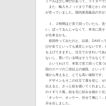
ミールは少し伸びがあって、ライターで
また、輸入モノ（イタリア産とか）の
が言っていました。国内産高級品の方が
１、２時間ほど見て回っていたら、見
い。ぼってるんじゃなくて、本当に高そ
が出来るかも。
前回作ってみたのと、以前、DAVEっ
びが全てといっても過言じゃないです。
を上げてきますし、仕立てがきれいであ
ないし、置いている時はそうでもなくて
というわけで、本気で見て回って見つ
回のスーツの二倍以上の値段。といって
場から考えると、とても高い値段です。
デザインもそこの仕立て屋を信じ、ゼ
伝えると、さっと絵を描いてくれました
のイギリス風。絵を元に好みを細かく伝
「オッケー、オッケー、任せて俺に！」
示を出しました。