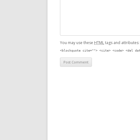
You may use these
HTML
tags and attributes
<blockquote cite=""> <cite> <code> <del da