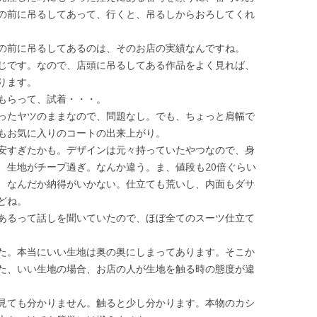
の前に吊るしてあって、行くと、吊るしからおろしてくれ
の前に吊るしてあるのは、そのお店の実績なんですね。
じです。なので、店頭に吊るしてある作品をよく見れば、
ります。
もらって、試着・・・。
ったヤツのままなので、問題なし。でも、ちょっと肩幅で
もお気に入りのコートの出来上がり。
安すぎたかも。デザインは元々持っていたやつなので、身
、生地がチープ過ぎ。なんか違う。ま、値段も20倍ぐらい
、なんだか納得がいかない。仕立ても荒いし、内面もダサ
どね。
あるって話しを聞いていたので、ほぼ全てのスーツ仕立て
た。本当にいい生地は奥の奥にしまってあります。そこか
た、いい生地の場合、お店の人が生地を触る時の態度が違
見ても分かりません。触ると少し分かります。本物のカシ