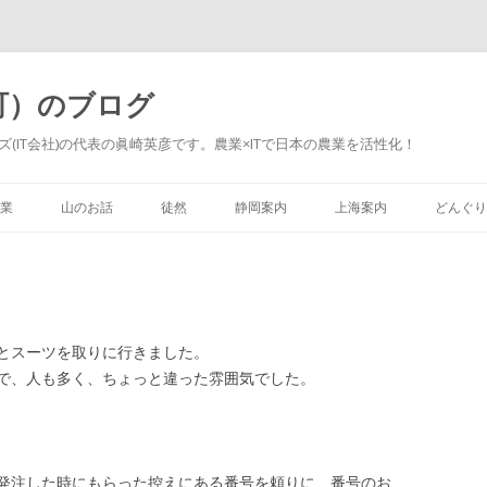
町）のブログ
(IT会社)の代表の眞崎英彦です。農業×ITで日本の農業を活性化！
Skip to content
業
山のお話
徒然
静岡案内
上海案内
どんぐり
とスーツを取りに行きました。
で、人も多く、ちょっと違った雰囲気でした。
発注した時にもらった控えにある番号を頼りに、番号のお