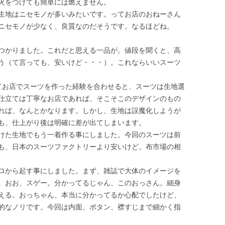
火をつけても簡単には燃えません。
生地はニセモノが多いみたいです。ってお店のおねーさん
ニセモノが少なく、良質なのだそうです。なるほどね。
つかりました。これだと思える一品が。値段を聞くと、高
う（て言っても、安いけど・・・）。これならいいスーツ
てお店でスーツを作った経験を合わせると、スーツは生地選
仕立ては丁寧なお店であれば、そこそこのデザインのもの
れば、なんとかなります。しかし、生地は誤魔化しようが
も、仕上がり後は明確に差が出てしまいます。
けた生地でもう一着作る事にしました。今回のスーツは前
も、日本のスーツファクトリーより安いけど。布市場の相
ロから起す事にしました。まず、雑誌で大体のイメージを
。おお、スゲー。分かってるじゃん、このおっさん。細身
える。おっちゃん、本当に分かってるか心配でしたけど、
的なノリです。今回は内面、ボタン、襟すじまで細かく指