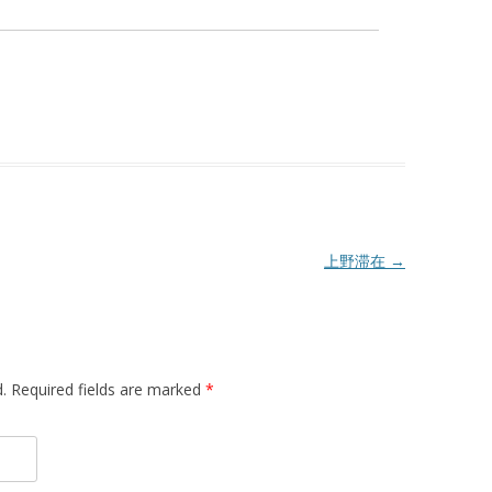
上野滞在
→
d. Required fields are marked
*