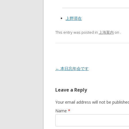
上野滞在
This entry was posted in
上海案内
on
.
Post navigation
←
本日忘年会です
Leave a Reply
Your email address will not be publishe
Name
*