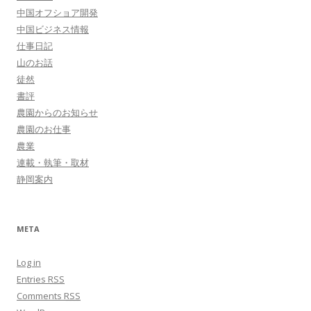
中国オフショア開発
中国ビジネス情報
仕事日記
山のお話
徒然
書評
農園からのお知らせ
農園のお仕事
農業
連載・執筆・取材
静岡案内
META
Log in
Entries
RSS
Comments
RSS