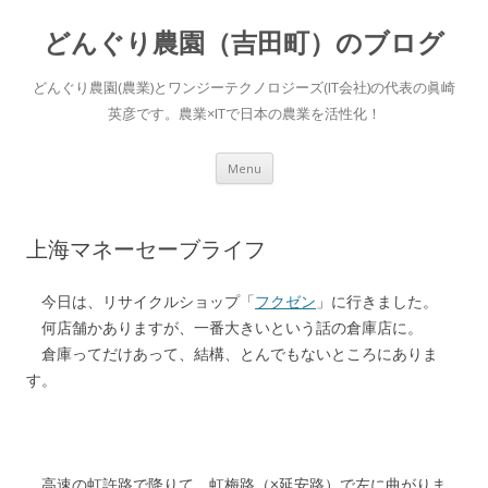
どんぐり農園（吉田町）のブログ
どんぐり農園(農業)とワンジーテクノロジーズ(IT会社)の代表の眞崎
英彦です。農業×ITで日本の農業を活性化！
Skip to content
Menu
上海マネーセーブライフ
今日は、リサイクルショップ「
フクゼン
」に行きました。
何店舗かありますが、一番大きいという話の倉庫店に。
倉庫ってだけあって、結構、とんでもないところにありま
す。
高速の虹許路で降りて、虹梅路（×延安路）で左に曲がりま