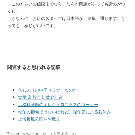
このぐらいの値段までなら、なんか問題があっても諦めがつ
くし。
ちなみに、お店のスタッフは日本語が、結構、通じます。と
っても、感じがいいです。
関連すると思われる記事
久しぶりの中国セミナーなのだ
焼酎 富乃宝山 黄麹仕込
浜松科学館のエレクトロニクスのコーナー
端午の節句ではないけれど、端午節によるお休み
上海長風公園をお散歩
This entry was posted in
上海案内
on
.