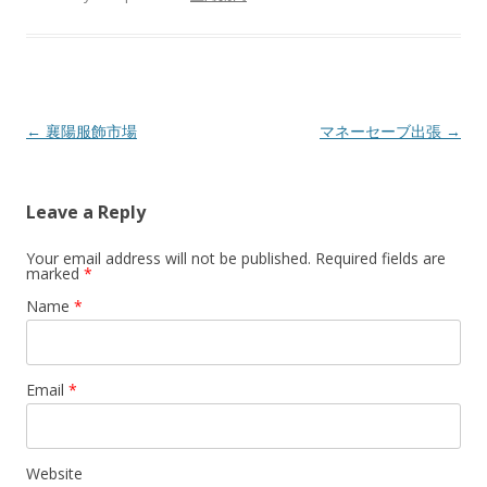
Post navigation
←
襄陽服飾市場
マネーセーブ出張
→
Leave a Reply
Your email address will not be published. Required fields are
marked
*
Name
*
Email
*
Website