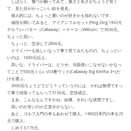
しばらく、幾つか触ってみて、重さと長さがちょうど良く
て、見た目がかっこいい奴を発見。
個人的には、ちょっと重いのが好きかも知れないです。
値段を聞いてみると、アイアンフルセット(Ping Zing 1992モ
デル？)＋パター（Callaway）＋ケース（Willson）で3030元。
ちょっと高い。
ちょっと、交渉して2800元。
ドライバーも欲しいなって事で見てみたものの、ちょっとい
いのは、1000元以上。
高いな。ドライバーは、どうせ、当面使いこなせないかなっ
てことで500元ぐらいの3番ウッド(Callaway Big Bertha 3+)だ
けを選ぶ。
3000元ちょうどでどう？っていうのには、それは無理ですっ
て事で頑張ってもらって3150元。交渉成立。
まあ、こんなもんですかね。結構、きれいな状態ですし。
高いのか安いのか正直分からない。
あと、ゴルフ入門の本もあわせて購入。1400日本円の本を25
元で購入。
しめて3,175元。