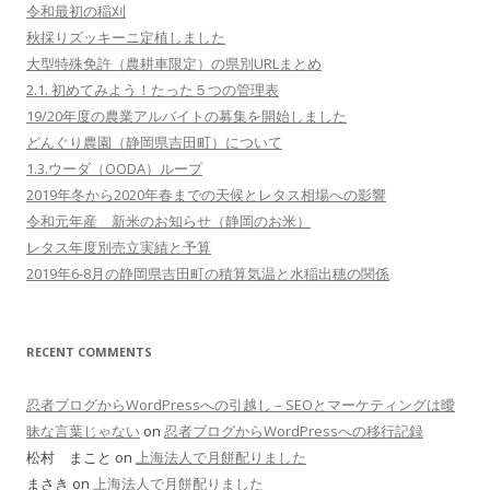
令和最初の稲刈
秋採りズッキーニ定植しました
大型特殊免許（農耕車限定）の県別URLまとめ
2.1. 初めてみよう！たった５つの管理表
19/20年度の農業アルバイトの募集を開始しました
どんぐり農園（静岡県吉田町）について
1.3.ウーダ（OODA）ループ
2019年冬から2020年春までの天候とレタス相場への影響
令和元年産 新米のお知らせ（静岡のお米）
レタス年度別売立実績と予算
2019年6-8月の静岡県吉田町の積算気温と水稲出穂の関係
RECENT COMMENTS
忍者ブログからWordPressへの引越し – SEOとマーケティングは曖
昧な言葉じゃない
on
忍者ブログからWordPressへの移行記録
松村 まこと on
上海法人で月餅配りました
まさき on
上海法人で月餅配りました