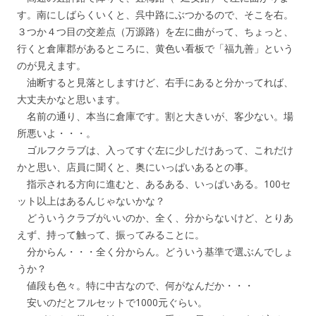
す。南にしばらくいくと、呉中路にぶつかるので、そこを右。
３つか４つ目の交差点（万源路）を左に曲がって、ちょっと、
行くと倉庫郡があるところに、黄色い看板で「福九善」という
のが見えます。
油断すると見落としますけど、右手にあると分かってれば、
大丈夫かなと思います。
名前の通り、本当に倉庫です。割と大きいが、客少ない。場
所悪いよ・・・。
ゴルフクラブは、入ってすぐ左に少しだけあって、これだけ
かと思い、店員に聞くと、奥にいっぱいあるとの事。
指示される方向に進むと、あるある、いっぱいある。100セ
ット以上はあるんじゃないかな？
どういうクラブがいいのか、全く、分からないけど、とりあ
えず、持って触って、振ってみることに。
分からん・・・全く分からん。どういう基準で選ぶんでしょ
うか？
値段も色々。特に中古なので、何がなんだか・・・
安いのだとフルセットで1000元ぐらい。