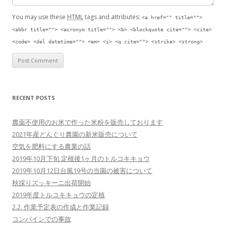
You may use these
HTML
tags and attributes:
<a href="" title="">
<abbr title=""> <acronym title=""> <b> <blockquote cite=""> <cite>
<code> <del datetime=""> <em> <i> <q cite=""> <strike> <strong>
RECENT POSTS
農薬不使用のお米で作った米粉を販売しております
2021年産どんぐり農園の新米販売について
空気を肥料にする農業の話
2019年10月下旬 定植後1ヶ月のトルコキキョウ
2019年10月12日台風19号の当園の被害について
秋採りズッキーニ出荷開始
2019年度トルコキキョウの定植
2.2. 作業予定表の作成と作業記録
コンバインでの事故