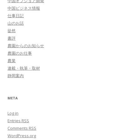
中国オフショア開発
中国ビジネス情報
仕事日記
山のお話
徒然
書評
農園からのお知らせ
農園のお仕事
農業
連載・執筆・取材
静岡案内
META
Log in
Entries
RSS
Comments
RSS
WordPress.org