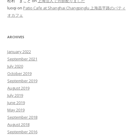
松村 まこと on
上海法人で月餅配りました
luoqi on
Patio Cafe at Shanghai Changpinglu 上海昌平路のパティ
オカフェ
ARCHIVES
January 2022
September 2021
July 2020
October 2019
September 2019
August 2019
July 2019
June 2019
May 2019
September 2018
August 2018
September 2016