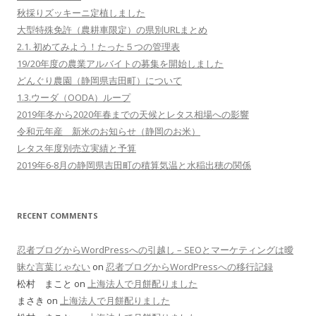
秋採りズッキーニ定植しました
大型特殊免許（農耕車限定）の県別URLまとめ
2.1. 初めてみよう！たった５つの管理表
19/20年度の農業アルバイトの募集を開始しました
どんぐり農園（静岡県吉田町）について
1.3.ウーダ（OODA）ループ
2019年冬から2020年春までの天候とレタス相場への影響
令和元年産 新米のお知らせ（静岡のお米）
レタス年度別売立実績と予算
2019年6-8月の静岡県吉田町の積算気温と水稲出穂の関係
RECENT COMMENTS
忍者ブログからWordPressへの引越し – SEOとマーケティングは曖
昧な言葉じゃない
on
忍者ブログからWordPressへの移行記録
松村 まこと on
上海法人で月餅配りました
まさき on
上海法人で月餅配りました