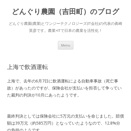
どんぐり農園（吉田町）のブログ
どんぐり農園(農業)とワンジーテクノロジーズ(IT会社)の代表の眞崎
英彦です。農業×ITで日本の農業を活性化！
Skip to content
Menu
上海で飲酒運転
上海で、去年の6月7日に飲酒運転による自動車事故（死亡事
故）があったのですが、保険会社が支払いを拒否して争ってい
た裁判の判決が10月にあったようです。
最終判決としては保険会社に5万元の支払いを命じました。賠償
額は39万元（約585万円）となっていたようなので、12.8%分
の負担のようです。