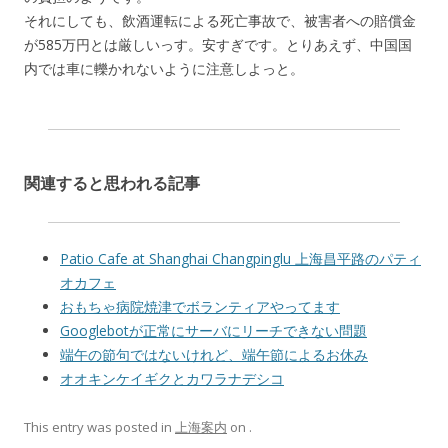
それにしても、飲酒運転による死亡事故で、被害者への賠償金
が585万円とは厳しいっす。安すぎです。とりあえず、中国国
内では車に轢かれないように注意しよっと。
関連すると思われる記事
Patio Cafe at Shanghai Changpinglu 上海昌平路のパティ
オカフェ
おもちゃ病院焼津でボランティアやってます
Googlebotが正常にサーバにリーチできない問題
端午の節句ではないけれど、端午節によるお休み
オオキンケイギクとカワラナデシコ
This entry was posted in
上海案内
on
.