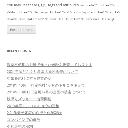
You may use these
HTML
tags and attributes:
<a href="" title="">
<abbr title=""> <acronym title=""> <b> <blockquote cite=""> <cite>
<code> <del datetime=""> <em> <i> <q cite=""> <strike> <strong>
RECENT POSTS
農薬不使用のお米で作った米粉を販売しております
2021年産どんぐり農園の新米販売について
空気を肥料にする農業の話
2019年10月下旬 定植後1ヶ月のトルコキキョウ
2019年10月12日台風19号の当園の被害について
秋採りズッキーニ出荷開始
2019年度トルコキキョウの定植
2.2. 作業予定表の作成と作業記録
コンバインでの事故
令和最初の稲刈