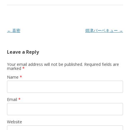
Post navigation
←
喜密
焼津バーベキュー
→
Leave a Reply
Your email address will not be published. Required fields are
marked
*
Name
*
Email
*
Website