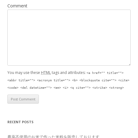
Comment
You may use these
HTML
tags and attributes:
<a href="" title="">
<abbr title=""> <acronym title=""> <b> <blockquote cite=""> <cite>
<code> <del datetime=""> <em> <i> <q cite=""> <strike> <strong>
RECENT POSTS
農薬不使用のお米で作った米粉を販売しております