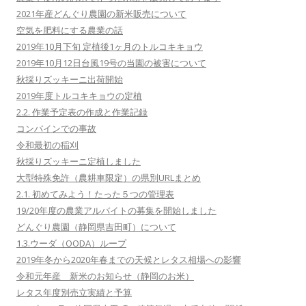
2021年産どんぐり農園の新米販売について
空気を肥料にする農業の話
2019年10月下旬 定植後1ヶ月のトルコキキョウ
2019年10月12日台風19号の当園の被害について
秋採りズッキーニ出荷開始
2019年度トルコキキョウの定植
2.2. 作業予定表の作成と作業記録
コンバインでの事故
令和最初の稲刈
秋採りズッキーニ定植しました
大型特殊免許（農耕車限定）の県別URLまとめ
2.1. 初めてみよう！たった５つの管理表
19/20年度の農業アルバイトの募集を開始しました
どんぐり農園（静岡県吉田町）について
1.3.ウーダ（OODA）ループ
2019年冬から2020年春までの天候とレタス相場への影響
令和元年産 新米のお知らせ（静岡のお米）
レタス年度別売立実績と予算